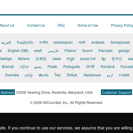
About Us
Contact Us
FAQ
Terms of Use
Privacy Polic
العربية
հայերեն
অসমীয়া
azərbaycan
বাঙালি
euskara
беларуская
s
English (GB)
eesti
فارسی
Filipino
Suomi
Français
galego
Gaeilge
Italiano
日本語
Jawa
ಕನ್ನಡ
қазақ тілі
ខ្មែរ
한국인
кы
Bokmål
ଓଡ଼ିଆ
پښتو
Polski
Português
ਪੰਜਾਬੀ
Română
Pусски
Svenska
தமிழ்
తెలుగు
ไทย
Türkçe
Українська
اردو
o‘zbek
Address
10209 Yearling Drive, Rockville, Maryland, USA
Customer Support
© 2026 AllCounted, Inc.
, All Rights Reserved.
ite. If you continue to use our services, we assume that you are willing 