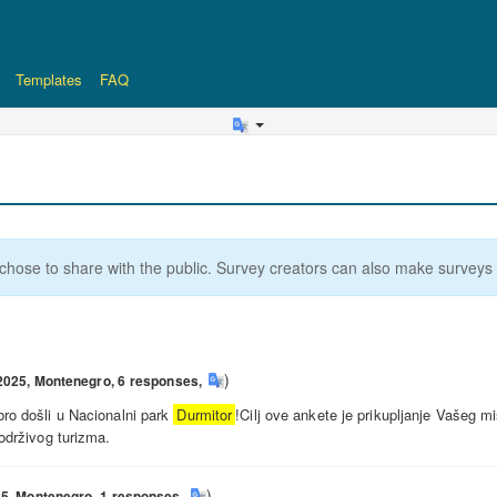
Templates
FAQ
chose to share with the public. Survey creators can also make surveys a
)
2025,
Montenegro,
6
responses
,
ro došli u Nacionalni park
Durmitor
!Cilj ove ankete je prikupljanje Vašeg m
održivog turizma.
)
25,
Montenegro,
1
responses
,