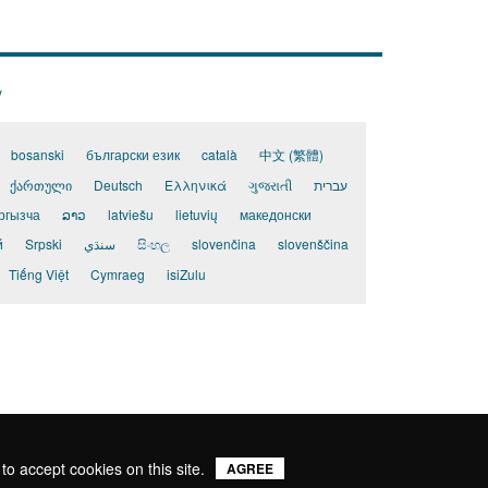
y
bosanski
български език
català
中文 (繁體)
ქართული
Deutsch
Ελληνικά
ગુજરાતી
עברית
ргызча
ລາວ
latviešu
lietuvių
македонски
й
Srpski
سنڌي
සිංහල
slovenčina
slovenščina
Tiếng Việt
Cymraeg
isiZulu
to accept cookies on this site.
AGREE