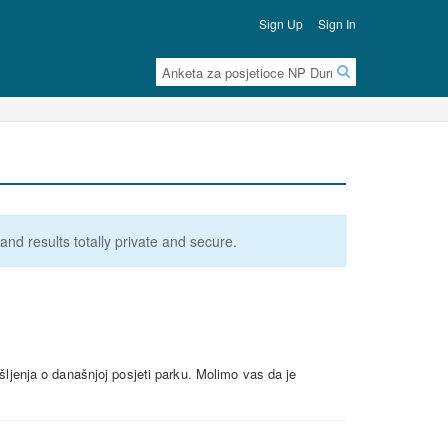
Sign Up
Sign In
nd results totally private and secure.
išljenja o današnjoj posjeti parku. Molimo vas da je