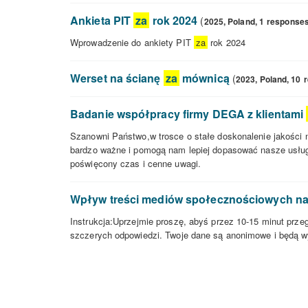
-
Ankieta PIT
za
rok 2024
(
2025,
Poland,
1
response
PT
CG
-
Wprowadzenie do ankiety PIT
za
rok 2024
Screener
Ankieta
Canada
PIT
Werset na ścianę
za
mównicą
(
2023,
Poland,
10
za
Werset
rok
na
2024
Badanie współpracy firmy DEGA z klientami
ścianę
za
Szanowni Państwo,w trosce o stałe doskonalenie jakości n
mównicą
bardzo ważne i pomogą nam lepiej dopasować nasze usługi
poświęcony czas i cenne uwagi.
Badanie
współpracy
Wpływ treści mediów społecznościowych na
firmy
DEGA
Instrukcja:Uprzejmie proszę, abyś przez 10-15 minut prze
z
szczerych odpowiedzi. Twoje dane są anonimowe i będą 
klientami
Wpływ
za
treści
2025r.
mediów
społecznościowych
na