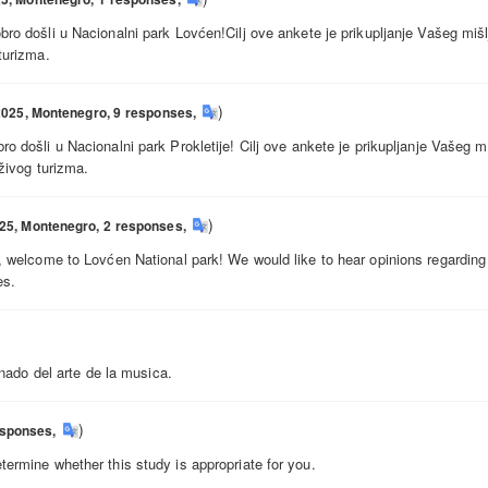
ro došli u Nacionalni park Lovćen!Cilj ove ankete je prikupljanje Vašeg mišl
turizma.
)
2025,
Montenegro,
9
responses
,
 došli u Nacionalni park Prokletije! Cilj ove ankete je prikupljanje Vašeg m
rživog turizma.
)
25,
Montenegro,
2
responses
,
e to Lovćen National park! We would like to hear opinions regarding your 
es.
onado del arte de la musica.
)
esponses
,
ermine whether this study is appropriate for you.