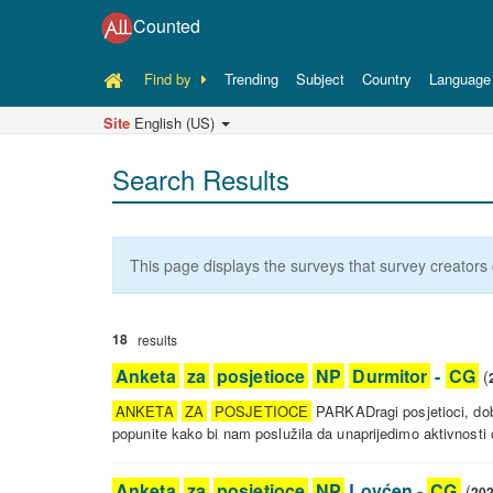
Counted
Find by
Trending
Subject
Country
Language
Site
English (US)
Search Results
This page displays the surveys that survey creators 
18
results
Anketa
za
posjetioce
NP
Durmitor
-
CG
(
ANKETA
ZA
POSJETIOCE
PARKADragi posjetioci, dob
popunite kako bi nam poslužila da unaprijedimo aktivnosti 
Anketa
za
Anketa
za
posjetioce
NP
Lovćen -
CG
(
20