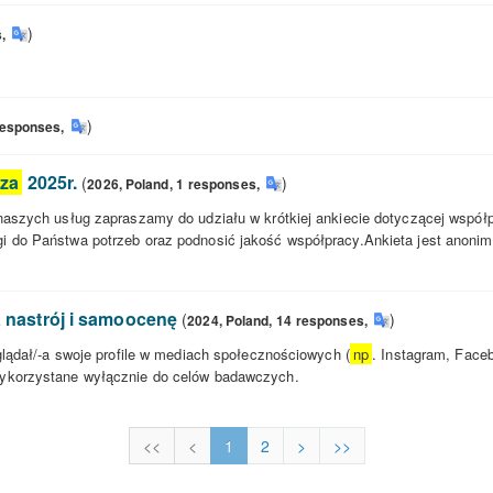
)
s
,
)
responses
,
za
2025r.
(
)
2026,
Poland,
1
responses
,
aszych usług zapraszamy do udziału w krótkiej ankiecie dotyczącej współp
 do Państwa potrzeb oraz podnosić jakość współpracy.Ankieta jest anonim
 nastrój i samoocenę
(
)
2024,
Poland,
14
responses
,
glądał/-a swoje profile w mediach społecznościowych (
np
. Instagram, Faceb
wykorzystane wyłącznie do celów badawczych.
<<
<
1
2
>
>>