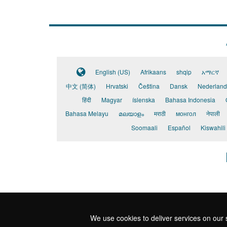
nastrój
i
samoocenę
English (US)
Afrikaans
shqip
አማርኛ
中文 (简体)
Hrvatski
Čeština
Dansk
Nederland
हिंदी
Magyar
íslenska
Bahasa Indonesia
Bahasa Melayu
മലയാളം
मराठी
монгол
नेपाली
Soomaali
Español
Kiswahili
We use cookies to deliver services on our s