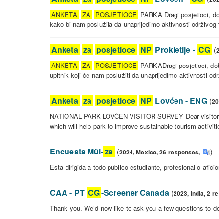
posjetioce
NP
ANKETA
ZA
POSJETIOCE
PARKA Dragi posjetioci, dob
Durmitor
kako bi nam poslužila da unaprijedimo aktivnosti održivog 
-
Anketa
CG
za
Anketa
za
posjetioce
NP
Prokletije -
CG
(
posjetioce
NP
ANKETA
ZA
POSJETIOCE
PARKADragi posjetioci, dobro
Lovćen
upitnik koji će nam poslužiti da unaprijedimo aktivnosti od
-
Anketa
CG
za
Anketa
za
posjetioce
NP
Lovćen - ENG
(
20
posjetioce
NP
NATIONAL PARK LOVĆEN VISITOR SURVEY Dear visitor, welcom
Prokletije
which will help park to improve sustainable tourism activiti
-
Anketa
CG
za
Encuesta Mûi-
za
(
)
2024,
Mexico,
26
responses
,
posjetioce
NP
Esta dirigida a todo publico estudiante, profesional o afici
Lovćen
Encuesta
-
Mûi-
CAA - PT
CG
-Screener Canada
(
2023,
India,
2
r
ENG
za
Thank you. We’d now like to ask you a few questions to det
CAA