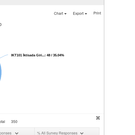
Print
Chart
Export
0
IKT101 İktisada Giri...: 48 / 35.04%
tal
350
sponses
% All Survey Responses