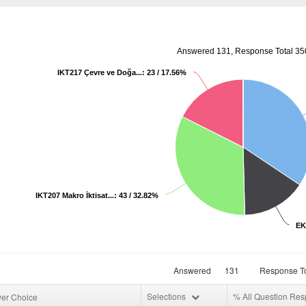
Answered 131, Response Total 35
IKT217 Çevre ve Doğa...: 23 / 17.56%
IKT207 Makro İktisat...: 43 / 32.82%
EKN
Answered
131
Response To
Selections
% All Question Re
er Choice