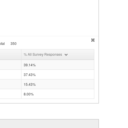
tal
350
% All Survey Responses
39.14%
37.43%
15.43%
8.00%