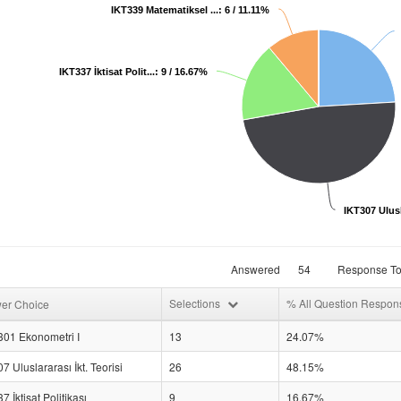
IKT339 Matematiksel ...: 6 / 11.11%
IKT337 İktisat Polit...: 9 / 16.67%
IKT307 Ulusla
Answered
54
Response To
Selections
% All Question Respo
er Choice
01 Ekonometri I
13
24.07%
7 Uluslararası İkt. Teorisi
26
48.15%
7 İktisat Politikası
9
16.67%