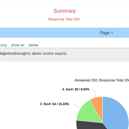
Summary
Response Total
350
Page 1
 only
show all
delete
eğerlendireceğiniz dersin sınıfını seçiniz
Answered 350, Response Total 35
4. Sınıf: 28 / 8.00%
3. Sınıf: 54 / 15.43%