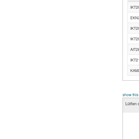
IKT20
EKN20
IKT20
IKT20
AIT28
IKT2
KAM2
show this
Lütfen d