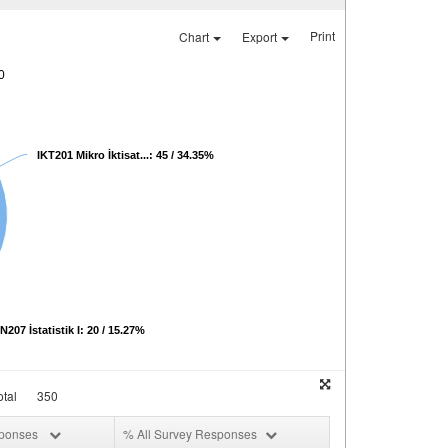
Print
Chart
Export
0
IKT201 Mikro İktisat...: 45 / 34.35%
207 İstatistik I: 20 / 15.27%
tal
350
sponses
% All Survey Responses