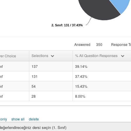
2. Sınıf: 131 / 37.43%
Answered
350
Response To
Selections
% All Question Responses
er Choice
ıf
137
39.14%
ıf
131
37.43%
ıf
54
15.43%
ıf
28
8.00%
 only
show all
delete
eğerlendireceğiniz dersi seçin (1. Sınıf)