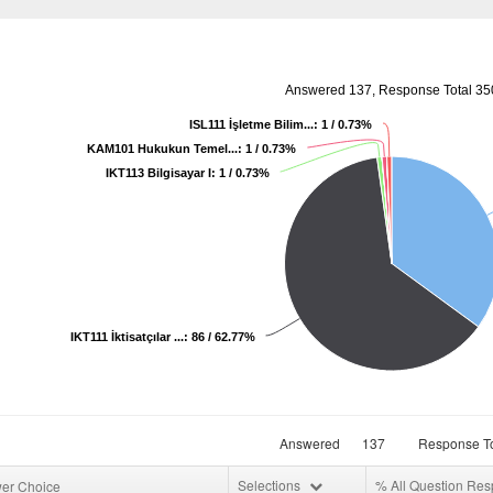
Answered 137, Response Total 35
ISL111 İşletme Bilim...: 1 / 0.73%
KAM101 Hukukun Temel...: 1 / 0.73%
IKT113 Bilgisayar I: 1 / 0.73%
IKT111 İktisatçılar ...: 86 / 62.77%
Answered
137
Response To
Selections
% All Question Re
er Choice