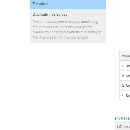
Template
Duplicate This Survey
You can create your survey by duplicating
the questions of this survey into yours.
Please do not forget to upvote this survey to
thank its creator for their generosity.
Answ
1. Sın
2. Sın
3. Sın
4. Sın
show this
Lütfen d