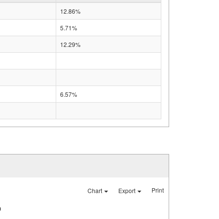
12.86%
5.71%
12.29%
6.57%
Print
Chart
Export
0