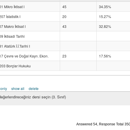
1 Mikro İktisat I
45
34.35%
7 İstatistik I
20
15.27%
7 Makro İktisat I
43
32.82%
9 İktisadi Tarihi
1 Atatürk İ.İ.Tarihi I
17 Çevre ve Doğal Kayn. Ekon.
23
17.56%
03 Borçlar Hukuku
 only
show all
delete
eğerlendireceğiniz dersi seçin (3. Sınıf)
Answered 54, Response Total 35