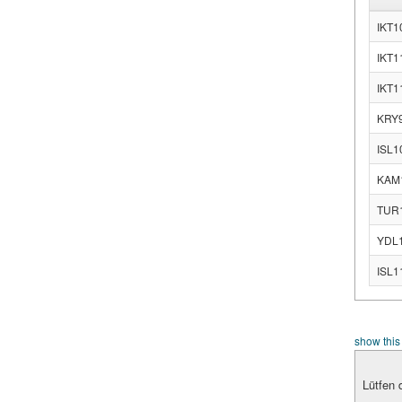
IKT10
IKT11
IKT11
KRY9
ISL1
KAM1
TUR18
YDL18
ISL11
show this
Lütfen d