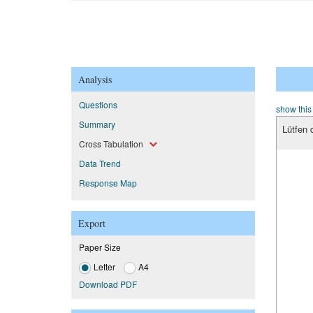
Analysis
Questions
show this
Summary
Lütfen d
Cross Tabulation
Data Trend
Response Map
Export
Paper Size
Letter
A4
Download PDF