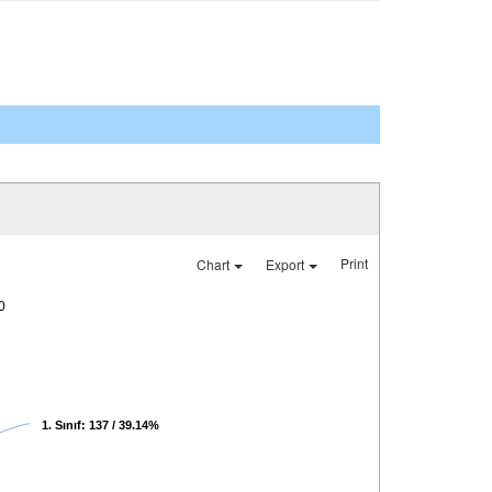
Print
Chart
Export
0
1. Sınıf: 137 / 39.14%