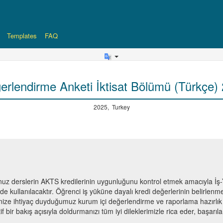
Templates
FAQ
rlendirme Anketi İktisat Bölümü (Türkçe
2025, Turkey
uz derslerin AKTS kredilerinin uygunluğunu kontrol etmek amacıyla İ
e kullanılacaktır. Öğrenci iş yüküne dayalı kredi değerlerinin belirlenm
erinize ihtiyaç duyduğumuz kurum içi değerlendirme ve raporlama hazırlık
if bir bakış açısıyla doldurmanızı tüm iyi dileklerimizle rica eder, başarıla