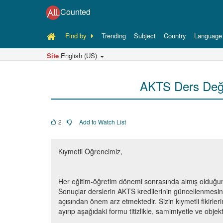
Counted
Find by
Trending
Subject
Country
Language
Site
English (US)
AKTS Ders Değe
2
Add to Watch List
Kıymetli Öğrencimiz,
Her eğitim-öğretim dönemi sonrasında almış olduğun
Sonuçlar derslerin AKTS kredilerinin güncellenmesind
açısından önem arz etmektedir. Sizin kıymetli fikirl
ayırıp aşağıdaki formu titizlikle, samimiyetle ve objekt