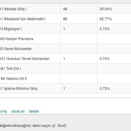
1 İktisada Giriş I
48
35.04%
1 İktisatçılar İçin Matematik I
86
62.77%
3 Bilgisayar I
1
0.73%
00 Kariyer Planlama
05 Genel Muhasebe
01 Hukukun Temel Kavramları
1
0.73%
1 Türk Dili I
4 Yabancı Dil II
1 İşletme Bilimine Giriş
1
0.73%
 only
show all
delete
eğerlendireceğiniz dersi seçin (2. Sınıf)