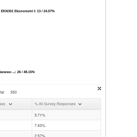
EKN301 Ekonometri I: 13 / 24.07%
rarası ...: 26 / 48.15%
tal
350
nses
% All Survey Responses
3.71%
7.43%
2.57%