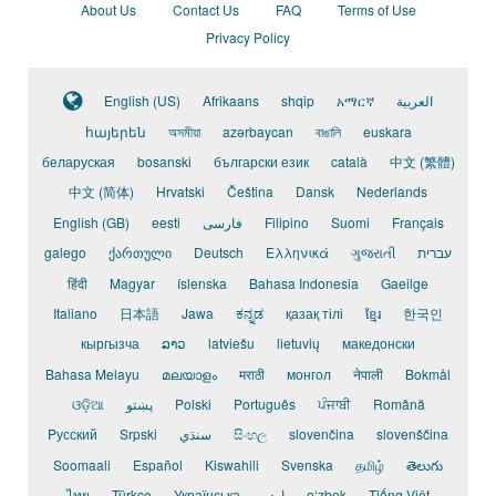
About Us
Contact Us
FAQ
Terms of Use
Privacy Policy
English (US)
Afrikaans
shqip
አማርኛ
العربية
հայերեն
অসমীয়া
azərbaycan
বাঙালি
euskara
беларуская
bosanski
български език
català
中文 (繁體)
中文 (简体)
Hrvatski
Čeština
Dansk
Nederlands
English (GB)
eesti
فارسی
Filipino
Suomi
Français
galego
ქართული
Deutsch
Ελληνικά
ગુજરાતી
עברית
हिंदी
Magyar
íslenska
Bahasa Indonesia
Gaeilge
Italiano
日本語
Jawa
ಕನ್ನಡ
қазақ тілі
ខ្មែរ
한국인
кыргызча
ລາວ
latviešu
lietuvių
македонски
Bahasa Melayu
മലയാളം
मराठी
монгол
नेपाली
Bokmål
ଓଡ଼ିଆ
پښتو
Polski
Português
ਪੰਜਾਬੀ
Română
Pусский
Srpski
سنڌي
සිංහල
slovenčina
slovenščina
Soomaali
Español
Kiswahili
Svenska
தமிழ்
తెలుగు
ไทย
Türkçe
Українська
اردو
o‘zbek
Tiếng Việt