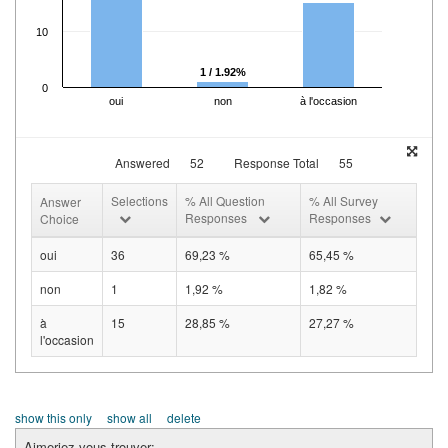
10
1 / 1.92%
0
oui
non
à l'occasion
Answered
52
Response Total
55
Selections
% All Question
% All Survey
Answer
Responses
Responses
Choice
oui
36
69,23 %
65,45 %
non
1
1,92 %
1,82 %
à
15
28,85 %
27,27 %
l'occasion
show this only
show all
delete
Aimeriez-vous trouver: