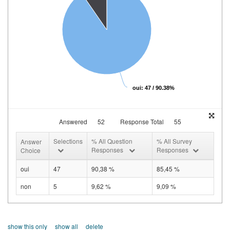
oui: 47 / 90.38%
Answered
52
Response Total
55
Selections
% All Question
% All Survey
Answer
Responses
Responses
Choice
oui
47
90,38 %
85,45 %
non
5
9,62 %
9,09 %
show this only
show all
delete