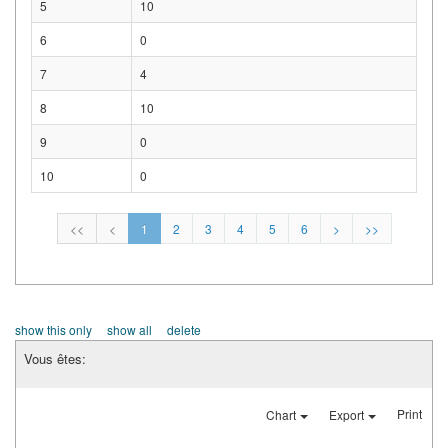
5
10
6
0
7
4
8
10
9
0
10
0
<<
<
1
2
3
4
5
6
>
>>
show this only
show all
delete
Vous êtes:
Print
Chart
Export