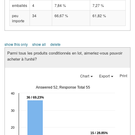
emballés
4
7,84 %
7,27 %
peu
34
66,67 %
61,82 %
importe
show this only
show all
delete
Parmi tous les produits conditionnés en lot, aimeriez-vous pouvoir
acheter à l'unité?
Print
Chart
Export
Answered 52, Response Total 55
40
36 / 69.23%
30
20
15 / 28.85%