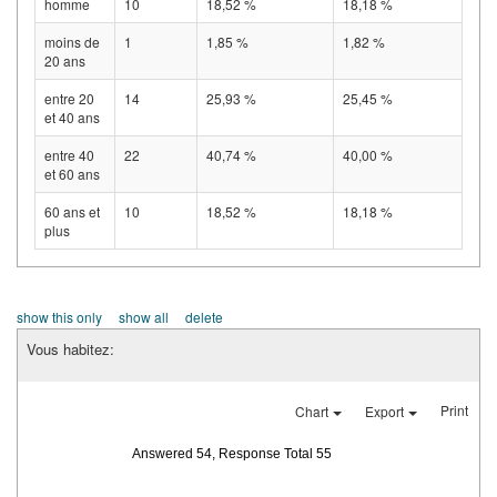
homme
10
18,52 %
18,18 %
moins de
1
1,85 %
1,82 %
20 ans
entre 20
14
25,93 %
25,45 %
et 40 ans
entre 40
22
40,74 %
40,00 %
et 60 ans
60 ans et
10
18,52 %
18,18 %
plus
show this only
show all
delete
Vous habitez:
Print
Chart
Export
Answered 54, Response Total 55