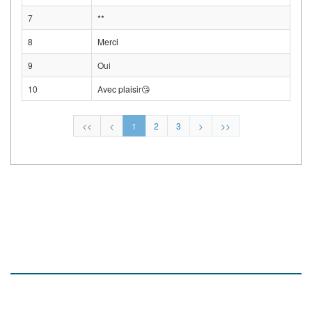
7
**
8
Merci
9
Oui
10
Avec plaisir😘
<<
<
1
2
3
>
>>