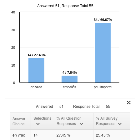
Answered 51, Response Total 55
40
34 / 66.67%
30
20
14 / 27.45%
10
4 / 7.84%
0
en vrac
emballés
peu importe
Answered
51
Response Total
55
Selections
% All Question
% All Survey
Answer
Responses
Responses
Choice
en vrac
14
27,45 %
25,45 %