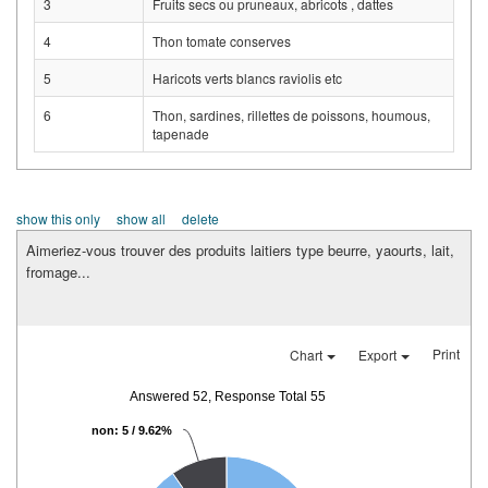
3
Fruits secs ou pruneaux, abricots , dattes
4
Thon tomate conserves
5
Haricots verts blancs raviolis etc
6
Thon, sardines, rillettes de poissons, houmous,
tapenade
show this only
show all
delete
Aimeriez-vous trouver des produits laitiers type beurre, yaourts, lait,
fromage...
Print
Chart
Export
Answered 52, Response Total 55
non: 5 / 9.62%