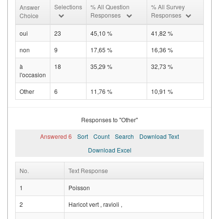
Selections
% All Question
% All Survey
Answer
Responses
Responses
Choice
oui
23
45,10 %
41,82 %
non
9
17,65 %
16,36 %
à
18
35,29 %
32,73 %
l'occasion
Other
6
11,76 %
10,91 %
Responses to "Other"
Answered 6
Sort
Count
Search
Download Text
Download Excel
No.
Text Response
1
Poisson
2
Haricot vert , ravioli ,