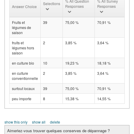
% All Question
% All Survey
Selections
Responses
Responses
Answer Choice
Fruits et
39
75,00 %
70,91 %
légumes de
saison
fruits et
2
3,85 %
3,64 %
légumes hors
saison
en culture bio
10
19,23 %
18,18 %
en culture
2
3,85 %
3,64 %
conventionnelle
surtout locaux
39
75,00 %
70,91 %
peu importe
8
15,38 %
14,55 %
show this only
show all
delete
Aimeriez-vous trouver quelques conserves de dépannage ?