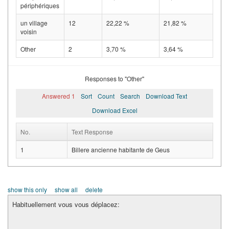
périphériques
un village
12
22,22 %
21,82 %
voisin
Other
2
3,70 %
3,64 %
Responses to "Other"
Answered 1
Sort
Count
Search
Download Text
Download Excel
No.
Text Response
1
Billere ancienne habitante de Geus
show this only
show all
delete
Habituellement vous vous déplacez: