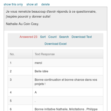
show this only
show all
delete
Je vous remetcie beaucoup d'avoir répondu à ce questionnaire,
j'espère pouvoir y donner suite!
Nathalie Au Coin Cosy.
Answered 23
Sort
Count
Search
Download Text
Download Excel
No.
Text Response
1
merci
2
Belle idée
3
Bonne continuation et bonne chance dans vos
projets !
4
A
5
.
6
Bonne initiative Nathalie, félicitations . Philippe