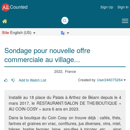
Counted
Sign Up
Sign In
Site
English (US)
Sondage pour nouvelle offre
commerciale au village...
2022, France
Created by
User246075264
Add to Watch List
Installé au 18 place du Palais à Arthez de Béarn depuis le 4
mars 2017, le RESTAURANT/SALON DE THE/BOUTIQUE «
AU COIN COSY » aura 6 ans en 2023.
Dans la boutique du Coin Cosy on trouve déjà : cafés, thés,
farines et graines en vrac, confitures, jus diverses, vins, miel,
bières, brebis fermier, laine, aiguilles à tricoter, etc … ainsi