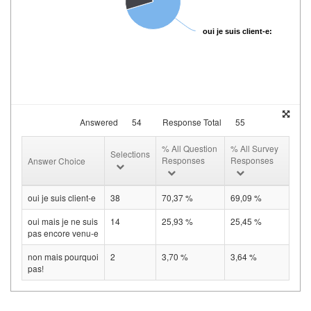
oui je suis client-e: 38 / 70.3
Answered
54
Response Total
55
% All Question
% All Survey
Selections
Responses
Responses
Answer Choice
oui je suis client-e
38
70,37 %
69,09 %
oui mais je ne suis
14
25,93 %
25,45 %
pas encore venu-e
non mais pourquoi
2
3,70 %
3,64 %
pas!