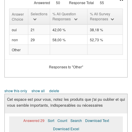
Answered
50
Response Total
55
Selections
% All Question
% All Survey
Answer
Responses
Responses
Choice
oui
21
42,00 %
38,18 %
non
29
58,00 %
52,73 %
Other
Responses to "Other"
show this only
show all
delete
Cet espace est pour vous, notez les produits que j'ai pu oublier et qui
vous semble importants, indispensables ou nécessaires
Answered 29
Sort
Count
Search
Download Text
Download Excel