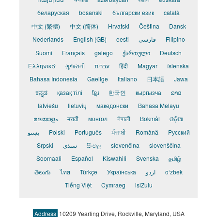
беларуская
bosanski
български език
català
中文 (繁體)
中文 (简体)
Hrvatski
Čeština
Dansk
Nederlands
English (GB)
eesti
فارسی
Filipino
Suomi
Français
galego
ქართული
Deutsch
Ελληνικά
ગુજરાતી
עברית
हिंदी
Magyar
íslenska
Bahasa Indonesia
Gaeilge
Italiano
日本語
Jawa
ಕನ್ನಡ
қазақ тілі
ខ្មែរ
한국인
кыргызча
ລາວ
latviešu
lietuvių
македонски
Bahasa Melayu
മലയാളം
मराठी
монгол
नेपाली
Bokmål
ଓଡ଼ିଆ
پښتو
Polski
Português
ਪੰਜਾਬੀ
Română
Pусский
Srpski
سنڌي
සිංහල
slovenčina
slovenščina
Soomaali
Español
Kiswahili
Svenska
தமிழ்
తెలుగు
ไทย
Türkçe
Українська
اردو
o‘zbek
Tiếng Việt
Cymraeg
isiZulu
Address
10209 Yearling Drive, Rockville, Maryland, USA