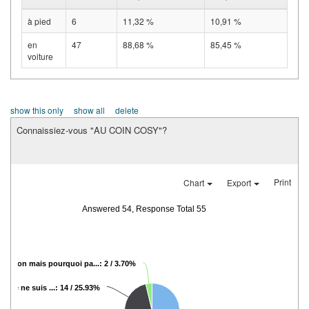
à pied
6
11,32 %
10,91 %
en
47
88,68 %
85,45 %
voiture
show this only
show all
delete
Connaissiez-vous "AU COIN COSY"?
Print
Chart
Export
Answered 54, Response Total 55
non mais pourquoi pa...: 2 / 3.70%
is je ne suis ...: 14 / 25.93%