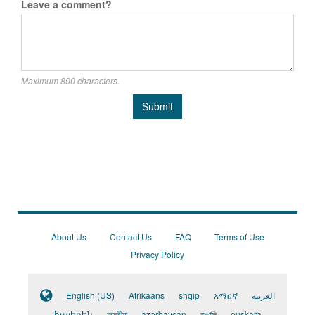
Leave a comment?
Maximum 800 characters.
Submit
About Us
Contact Us
FAQ
Terms of Use
Privacy Policy
English (US)
Afrikaans
shqip
አማርኛ
العربية
հայերեն
অসমীয়া
azərbaycan
বাঙালি
euskara