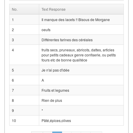
No.
Text Response
1
Il manque des lacets !! Bisous de Morgane
2
oeufs
3
Différentes farines des céréales
4
fruits secs, pruneaux, abricots, dattes, articles
pour petits cadeaux genre confiserie, ou petits
fours etc de bonne qualitéce
5
Je n'ai pas d'idée
6
A
7
Fruits et legumes
8
Rien de plus
9
*
10
Pâté,épices,olives