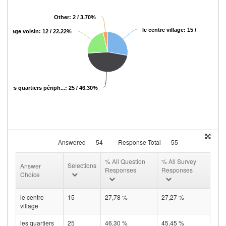
Other: 2 / 3.70%
le centre village: 15 / 27.78%
n village voisin: 12 / 22.22%
les quartiers périph...: 25 / 46.30%
Answered
54
Response Total
55
% All Question
% All Survey
Selections
Answer
Responses
Responses
Choice
le centre
15
27,78 %
27,27 %
village
les quartiers
25
46,30 %
45,45 %