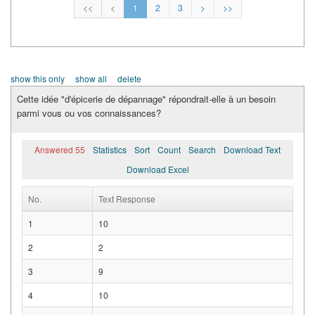
<<
<
1
2
3
>
>>
show this only
show all
delete
Cette idée "d'épicerie de dépannage" répondrait-elle à un besoin
parmi vous ou vos connaissances?
Answered 55
Statistics
Sort
Count
Search
Download Text
Download Excel
No.
Text Response
1
10
2
2
3
9
4
10