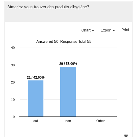
Aimeriez-vous trouver des produits d'hygiène?
Print
Chart
Export
Answered 50, Response Total 55
40
29 / 58.00%
30
21 / 42.00%
20
10
0
oui
non
Other