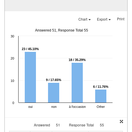
Print
Chart
Export
Answered 51, Response Total 55
30
23 / 45.10%
20
18 / 35.29%
9 / 17.65%
10
6 / 11.76%
0
oui
non
à l'occasion
Other
Answered
51
Response Total
55