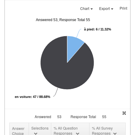
Print
Chart
Export
Answered 53, Response Total 55
à pied: 6 / 11.32%
en voiture: 47 / 88.68%
Answered
53
Response Total
55
Selections
% All Question
% All Survey
Answer
Responses
Responses
Choice