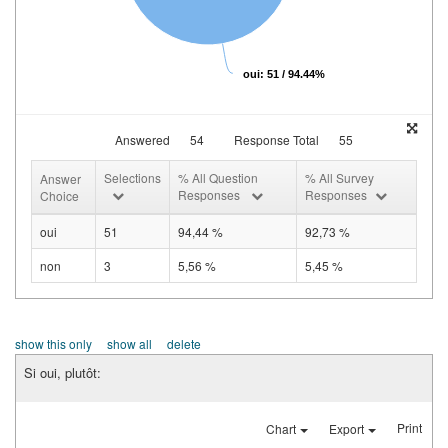
oui: 51 / 94.44%
Answered
54
Response Total
55
Selections
% All Question
% All Survey
Answer
Responses
Responses
Choice
oui
51
94,44 %
92,73 %
non
3
5,56 %
5,45 %
show this only
show all
delete
Si oui, plutôt:
Print
Chart
Export