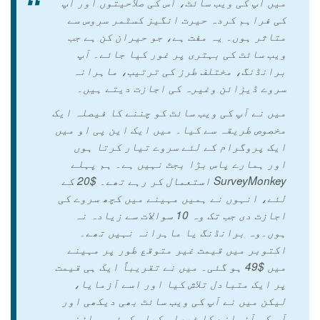
میں آپ کی ویب سائٹ، اس کی صلاحیتوں اور آپ
کی فراہم کردہ حیرت انگیز کسٹمر سروس سے
متاثر ہوں۔ یہ مفت ہے، جو حیران کن ہے جب
ویب سائٹ کی بہتری پر غور کیا جائے۔ آپ
برانڈنگ، مختلف طرز کی ترتیب، ماہرانہ
سروے ڈیزائن وغیرہ کی اجازت دیتے ہیں۔
میں نے آپ کی ویب سائٹ کو چننے کا فیصلہ ایک
مخصوص طریقہ سے کیا۔ میں ایک این پی او میں
ایک پروگرام کے لئے سروے تیار کرتا ہوں
اور ہمارے پاس بڑا بجٹ نہیں ہے۔ ہم پہلے
SurveyMonkey استعمال کر رہے تھے۔ $20 کے
لئے، انہوں نے ہمیں مہینے میں کچھ سروے کی
اجازت دی جب تک وہ 10 سوالات سے زیادہ نہ
ہوں۔وہ برانڈنگ یا ماہرانہ نہیں تھے۔
اکتوبر میں قیمت غیر متوقع طور پر مہینے
میں $49 ہو گئی۔ میں نے تقریباً ایک ہی قیمت
پر ایک متبادل تلاش کیا اور اسے آزمایا،
لیکن میں نے آپ کی ویب سائٹ بھی دیکھی اور
آپ کو آزمانے کا فیصلہ کیا۔ کوئی موازنہ