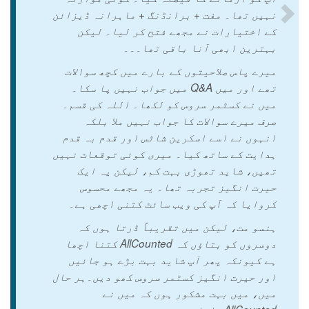
نہیں تھا۔ مفت + برانڈنگ + ماہرانہ ڈیزائن
کے اختیارات نے مجھے فتح کر لیا۔ لیکن
بہترین ابھی آنا باقی تھا۔۔۔
میرے پاس صلاحیتوں کے بارے میں کچھ سوالات
تھے اور میں Q&A میں جواب نہیں پا سکا۔
میں نے کسٹمر سروس کو لکھا۔ اللہ کی قسم۔
صرف میرے سوالات کا جواب نہیں ملا بلکہ
انہوں نے اسے اسکرین شاٹس اور قدم بہ قدم
ہدایت کے ساتھ کیا۔ میری کوئی توقعات نہیں
تھیں، شاید تھوڑی بہت کم، لیکن یہ ایک
حیرت انگیز تجربہ تھا۔ یہ مجھے محسوس
کروایا کہ آپ کی ویب سائٹ کتنی اچھی ہے۔
ہنسو مت، لیکن میں تقریباً ڈرتا ہوں کہ
دوسروں کو بتاؤں کہ AllCounted کتنا اچھا
ہے کیونکہ پھر آپ شاید بہت بڑے ہو جائیں
اور حیرت انگیز کسٹمر سروس کھو دیں۔ہر حال
میں، میں بہت مشکور ہوں کہ میں نے