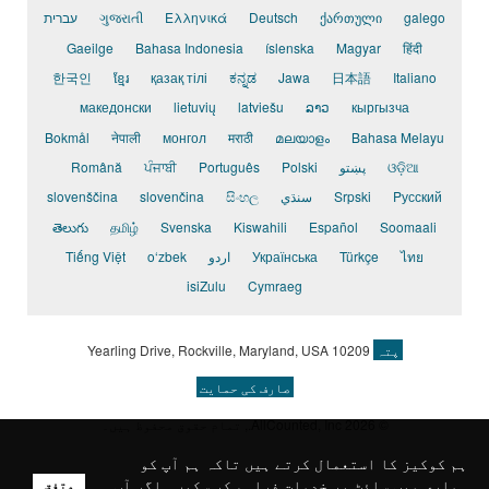
galego
ქართული
Deutsch
Ελληνικά
ગુજરાતી
עברית
Gaeilge
Bahasa Indonesia
íslenska
Magyar
हिंदी
한국인
ខ្មែរ
қазақ тілі
ಕನ್ನಡ
Jawa
日本語
Italiano
македонски
lietuvių
latviešu
ລາວ
кыргызча
Bokmål
नेपाली
монгол
मराठी
മലയാളം
Bahasa Melayu
ଓଡ଼ିଆ
پښتو
Polski
Português
ਪੰਜਾਬੀ
Română
Pусский
Srpski
سنڌي
සිංහල
slovenčina
slovenščina
తెలుగు
தமிழ்
Svenska
Kiswahili
Español
Soomaali
ไทย
Türkçe
Українська
اردو
o‘zbek
Tiếng Việt
isiZulu
Cymraeg
پتہ
10209 Yearling Drive, Rockville, Maryland, USA
صارف کی حمایت
© 2026 AllCounted, Inc.
, تمام حقوق محفوظ ہیں۔
ہم کوکیز کا استعمال کرتے ہیں تاکہ ہم آپ کو
ہماری ویب سائٹ پر خدمات فراہم کر سکیں۔ اگر آپ
متفق