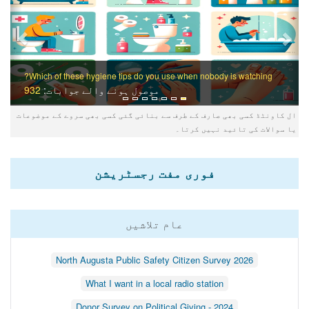
Which of these hygiene tips do you use when nobody is watching?
موصول ہونے والے جوابات:
932
ال کاونٹڈ کسی بھی صارف کے طرف سے بنائی گئی کسی بھی سروے کے موضوعات
یا سوالات کی تائید نہیں کرتا۔
فوری مفت رجسٹریشن
عام تلاشیں
North Augusta Public Safety Citizen Survey 2026
What I want in a local radio station
Donor Survey on Political Giving - 2024