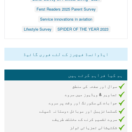
Ferst Readers 2025 Parent Survey
Service innovations in aviation
Lifestyle Survey
2023 SPIDER OF THE YEAR
ایڈوانسڈ فیچرز کے لئے فوری گائیڈ
ہم کیا فراہم کرتے ہیں
سوال اور صفحہ کی منطق
تصاویر & ویڈیوز میں سروے
جوابات کی سکورنگ اور وقت پر سروے
کسٹمائزیبل اور موبائل دوستانہ ڈسپلے
سروے تقسیم کرنے کے مختلف طریقے
شکتیشالی تجزیاتی ٹولز