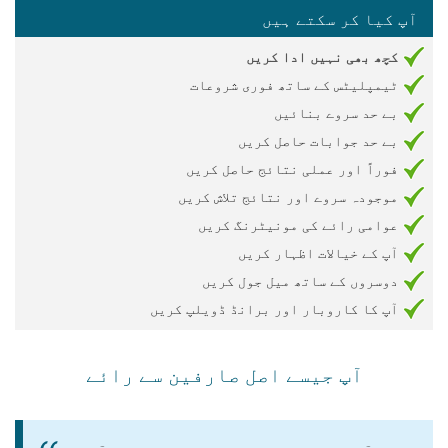
آپ کیا کر سکتے ہیں
کچھ بھی نہیں ادا کریں
ٹیمپلیٹس کے ساتھ فوری شروعات
بے حد سروے بنائیں
بے حد جوابات حاصل کریں
فوراً اور عملی نتائج حاصل کریں
موجودہ سروے اور نتائج تلاش کریں
عوامی رائے کی مونیٹرنگ کریں
آپ کے خیالات اظہار کریں
دوسروں کے ساتھ میل جول کریں
آپ کا کاروبار اور برانڈ ڈویلپ کریں
آپ جیسے اصل صارفین سے رائے