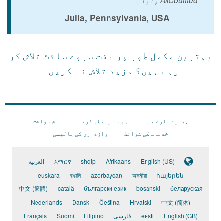
AllCounted پایا۔
Julia, Pennsylvania, USA
بہترین مکمل طور پر مفت سروے سائٹ تلاش کر
رہے ہیں؟
مزید تلاش نہ کریں۔
ہمارے بارے میں
ہم سے رابطہ کریں
عام سوالات
خدمات کی شرائط
رازداری کی پالیسی
English (US)
Afrikaans
shqip
አማርኛ
العربية
euskara
বাঙালি
azərbaycan
অসমীয়া
հայերեն
中文 (繁體)
català
български език
bosanski
беларуская
Nederlands
Dansk
Čeština
Hrvatski
中文 (简体)
English (GB)
eesti
فارسی
Filipino
Suomi
Français