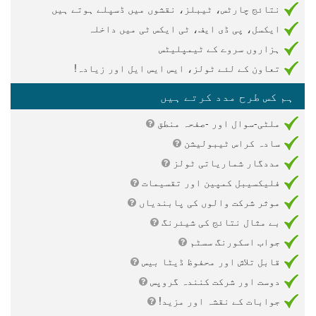
نتائج چارٹس، ٹیبلز، نقشوں میں ڈسپلے ہوتے ہیں
ایکسل، پی ڈی ایف، ٹی ایکس ٹی میں داخلہ
ہزاروں سروے کے ٹیمپلیٹس
تعاون کے لئے ٹولز، ایس ایس ایل اور زیادہ!
ہم کس طرح مدد کرتے ہیں
ملٹی-سوال اور -صفحہ منطق
سادہ کراس ٹیبولیشن
مددگار شماریاتی ٹولز
فلیکسیبل کمپین اور تقسیمات
موثر شرکت والوں کی پابندیاں
بے مثال نتائج کی شیئرنگ
جواب اسکورنگ سسٹم
قابل تلاش اور محفوظ ڈیٹا بیس
دوست اور شرکت کنندہ گروپس
جوابات کے نقشہ اور مزید!