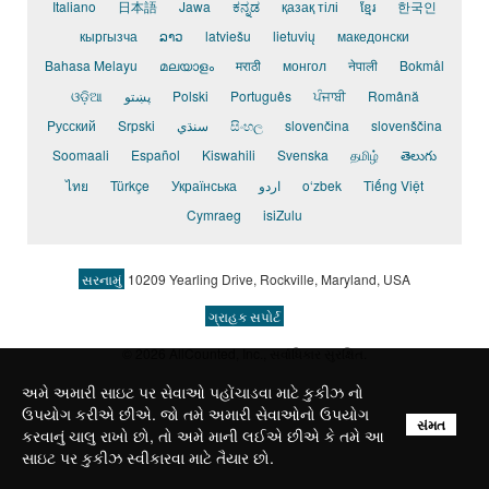
Italiano
日本語
Jawa
ಕನ್ನಡ
қазақ тілі
ខ្មែរ
한국인
кыргызча
ລາວ
latviešu
lietuvių
македонски
Bahasa Melayu
മലയാളം
मराठी
монгол
नेपाली
Bokmål
ଓଡ଼ିଆ
پښتو
Polski
Português
ਪੰਜਾਬੀ
Română
Pусский
Srpski
سنڌي
සිංහල
slovenčina
slovenščina
Soomaali
Español
Kiswahili
Svenska
தமிழ்
తెలుగు
ไทย
Türkçe
Українська
اردو
o‘zbek
Tiếng Việt
Cymraeg
isiZulu
સરનામું
10209 Yearling Drive, Rockville, Maryland, USA
ગ્રાહક સપોર્ટ
© 2026 AllCounted, Inc.
, સર્વાધિકાર સુરક્ષિત.
અમે અમારી સાઇટ પર સેવાઓ પહોંચાડવા માટે કુકીઝ નો
ઉપયોગ કરીએ છીએ. જો તમે અમારી સેવાઓનો ઉપયોગ
સંમત
કરવાનું ચાલુ રાખો છો, તો અમે માની લઈએ છીએ કે તમે આ
સાઇટ પર કુકીઝ સ્વીકારવા માટે તૈયાર છો.