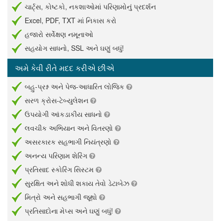
ચાર્ટ્સ, કોષ્ટકો, નકશાઓમાં પરિણામોનું પ્રદર્શન
Excel, PDF, TXT માં નિકાસ કરો
હજારો સર્વેક્ષણ નમૂનાઓ
સહયોગ સાધનો, SSL અને ઘણું બધું!
અમે કેવી રીતે મદદ કરીએ છીએ
બહુ-પ્રશ્ન અને પેજ-આધારિત લોજિક
સરળ ક્રોસ-ટેબ્યુલેશન
ઉપયોગી આંકડાકીય સાધનો
લવચીક અભિયાન અને વિતરણો
અસરકારક સહભાગી નિયંત્રણો
અનન્ય પરિણામ શેરિંગ
પ્રતિસાદ સ્કોરિંગ સિસ્ટમ
સુરક્ષિત અને શોધી શકાય તેવો ડેટાબેઝ
મિત્રો અને સહભાગી જૂથો
પ્રતિસાદોના મેપ્સ અને ઘણું બધું!