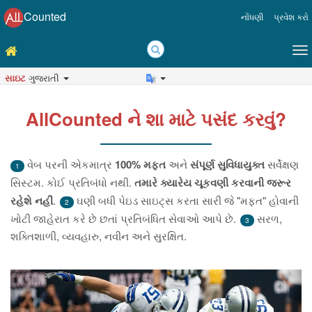
Counted
નોંધણી
પ્રવેશ કરો
સાઇટ
ગુજરાતી
AllCounted ને શા માટે પસંદ કરવું?
વેબ પરની એકમાત્ર
100% મફત
અને
સંપૂર્ણ સુવિધાયુક્ત
સર્વેક્ષણ
1
સિસ્ટમ. કોઈ પ્રતિબંધો નથી.
તમારે ક્યારેય ચૂકવણી કરવાની જરૂર
રહેશે નહીં
.
ઘણી બધી પેઇડ સાઇટ્સ કરતા સારી જે "મફત" હોવાની
2
ખોટી જાહેરાત કરે છે છતાં પ્રતિબંધિત સેવાઓ આપે છે.
સરળ,
3
શક્તિશાળી, વ્યવહારુ, નવીન અને સુરક્ષિત.
પાછળ
આ