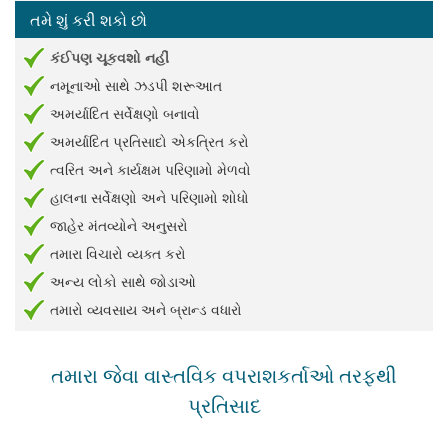
તમે શું કરી શકો છો
કંઈપણ ચૂકવશો નહીં
નમૂનાઓ સાથે ઝડપી શરૂઆત
અમર્યાદિત સર્વેક્ષણો બનાવો
અમર્યાદિત પ્રતિસાદો એકત્રિત કરો
ત્વરિત અને કાર્યક્ષમ પરિણામો મેળવો
હાલના સર્વેક્ષણો અને પરિણામો શોધો
જાહેર મંતવ્યોને અનુસરો
તમારા વિચારો વ્યક્ત કરો
અન્ય લોકો સાથે જોડાઓ
તમારો વ્યવસાય અને બ્રાન્ડ વધારો
તમારા જેવા વાસ્તવિક વપરાશકર્તાઓ તરફથી
પ્રતિસાદ