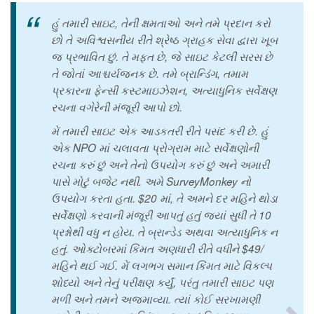
હું તમારી સાઇટ, તેની ક્ષમતાઓ અને તમે પ્રદાન કરો
છો તે અવિશ્વસનીય રીતે શ્રેષ્ઠ ગ્રાહક સેવા દ્વારા ખૂબ
જ પ્રભાવિત છું. તે મફત છે, જે સાઇટ કેટલી સરસ છે
તે જોતાં આશ્ચર્યજનક છે. તમે બ્રાન્ડિંગ, તમામ
પ્રકારના ફેન્સી કસ્ટમાઇઝેશન, અત્યાધુનિક સર્વેક્ષણ
રચના વગેરેની મંજૂરી આપો છો.
મેં તમારી સાઇટ એક આડકતરી રીતે પસંદ કરી છે. હું
એક NPO માં ચલાવતા પ્રોગ્રામ માટે સર્વેક્ષણોની
રચના કરું છું અને તેનો ઉપયોગ કરું છું અને અમારી
પાસે મોટું બજેટ નથી. અમે SurveyMonkey નો
ઉપયોગ કરતા હતા. $20 માં, તે અમને દર મહિને થોડા
સર્વેક્ષણો કરવાની મંજૂરી આપતું હતું જ્યાં સુધી તે 10
પ્રશ્નોથી વધુ ન હોય. તે બ્રાન્ડેડ અથવા અત્યાધુનિક ન
હતું. ઓક્ટોબરમાં કિંમત અણધારી રીતે વધીને $49/
મહિને થઈ ગઈ. મેં લગભગ સમાન કિંમત માટે વિકલ્પ
શોધ્યો અને તેનું પરીક્ષણ કર્યું, પરંતુ તમારી સાઇટ પણ
મળી અને તમને અજમાવ્યા. ત્યાં કોઈ સરખામણી