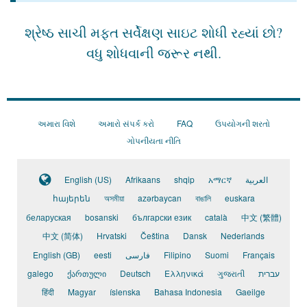
શ્રેષ્ઠ સાચી મફત સર્વેક્ષણ સાઇટ શોધી રહ્યાં છો?
વધુ શોધવાની જરૂર નથી.
અમારા વિશે
અમારો સંપર્ક કરો
FAQ
ઉપયોગની શરતો
ગોપનીયતા નીતિ
English (US)
Afrikaans
shqip
አማርኛ
العربية
հայերեն
অসমীয়া
azərbaycan
বাঙালি
euskara
беларуская
bosanski
български език
català
中文 (繁體)
中文 (简体)
Hrvatski
Čeština
Dansk
Nederlands
English (GB)
eesti
فارسی
Filipino
Suomi
Français
galego
ქართული
Deutsch
Ελληνικά
ગુજરાતી
עברית
हिंदी
Magyar
íslenska
Bahasa Indonesia
Gaeilge