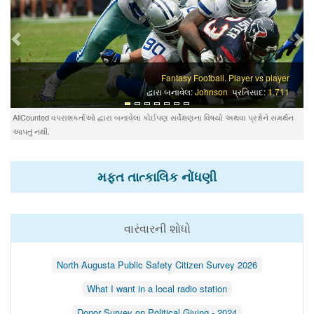
Fantasy Football. Player vs player
દ્વારા બનાવેલ:
Johnson
પ્રતિસાદ:
1,711
AllCounted વપરાશકર્તાઓ દ્વારા બનાવેલા કોઈપણ સર્વેક્ષણના વિષયો અથવા પ્રશ્નોને સમર્થન
આપતું નથી.
મફત તાત્કાલિક નોંધણી
વારંવારની શોધો
North Augusta Public Safety Citizen Survey 2026
What I want in a local radio station
Donor Survey on Political Giving - 2024