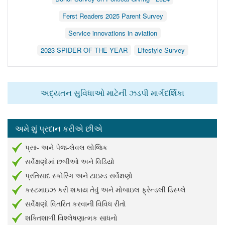
Ferst Readers 2025 Parent Survey
Service innovations in aviation
2023 SPIDER OF THE YEAR
Lifestyle Survey
અદ્યતન સુવિધાઓ માટેની ઝડપી માર્ગદર્શિકા
અમે શું પ્રદાન કરીએ છીએ
પ્રશ્ન- અને પેજ-લેવલ લોજિક
સર્વેક્ષણોમાં છબીઓ અને વિડિયો
પ્રતિસાદ સ્કોરિંગ અને ટાઇમ્ડ સર્વેક્ષણો
કસ્ટમાઇઝ કરી શકાય તેવું અને મોબાઇલ ફ્રેન્ડલી ડિસ્પ્લે
સર્વેક્ષણો વિતરિત કરવાની વિવિધ રીતો
શક્તિશાળી વિશ્લેષણાત્મક સાધનો