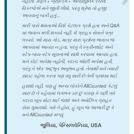
નહોતી. મફત + બ્રાન્ડિંગ + અત્યાધુનિક રચના
વિકલ્પોએ મને જીતી લીધો. પરંતુ શ્રેષ્ઠ તો હજી
આવવાનું બાકી હતું....
મારી પાસે ક્ષમતાઓ વિશે કેટલાક પ્રશ્નો હતા અને Q&A
માં જવાબ મળી શક્યો નહીં. મેં ગ્રાહક સેવાને પત્ર
લખ્યો. ઓ માય ગોડ. માત્ર મારા પ્રશ્નોના જવાબ જ
આપવામાં આવ્યા ન હતા, પરંતુ તે સ્ક્રીનશોટ અને
સ્ટેપ-બાય-સ્ટેપ સૂચનાઓ સાથે કરવામાં આવ્યા હતા.
મને કોઈ અપેક્ષા નહોતી, કદાચ ઓછી અપેક્ષા હતી,
પરંતુ તે એક અદ્ભુત અનુભવ હતો. તેનાથી મને તમારી
સાઇટ પહેલા કરતા પણ વધુ સારી છે તેની પ્રશંસા થઈ.
હસશો નહીં, પણ હું અન્ય લોકોને AllCounted કેટલું
સારું છે તે કહેવામાં લગભગ ડરું છું કારણ કે પછી તમે
કદાચ ખૂબ મોટા થઈ જશો અને અમેઝિંગ ગ્રાહક
સેવા ગુમાવશો. ગમે તે હોય, હું ખૂબ જ આભારી છું કે
મને AllCounted મળ્યું.
જુલિયા, પેન્સિલવેનિયા, USA