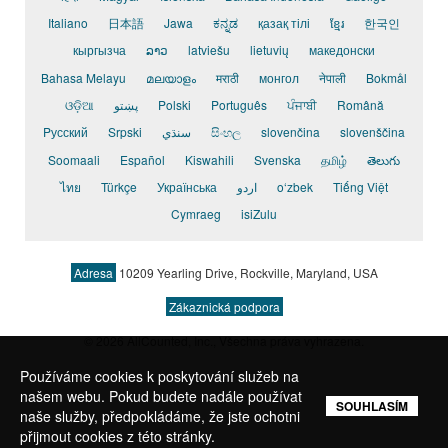
Italiano
日本語
Jawa
ಕನ್ನಡ
қазақ тілі
ខ្មែរ
한국인
кыргызча
ລາວ
latviešu
lietuvių
македонски
Bahasa Melayu
മലയാളം
मराठी
монгол
नेपाली
Bokmål
ଓଡ଼ିଆ
پښتو
Polski
Português
ਪੰਜਾਬੀ
Română
Pусский
Srpski
سنڌي
සිංහල
slovenčina
slovenščina
Soomaali
Español
Kiswahili
Svenska
தமிழ்
తెలుగు
ไทย
Türkçe
Українська
اردو
o‘zbek
Tiếng Việt
Cymraeg
isiZulu
Adresa
10209 Yearling Drive, Rockville, Maryland, USA
Zákaznická podpora
© 2026 AllCounted, Inc.
, Všechna práva vyhrazena.
Používáme cookies k poskytování služeb na
našem webu. Pokud budete nadále používat
SOUHLASÍM
naše služby, předpokládáme, že jste ochotni
přijmout cookies z této stránky.