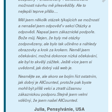
možnosti návrhu mě přesvědčily. Ale to
nejlepší teprve přišlo....
Měl jsem několik otázek týkajících se možností
a nenašel jsem odpověď v sekci Otázky a
odpovědi. Napsal jsem zákaznické podpoře.
Bože můj. Nejen, že byly mé otázky
zodpovězeny, ale bylo tak učiněno s náhledy
obrazovky a krok za krokem. Neměl jsem
očekávání, možná dokonce nízká očekávání,
ale byl to skvělý zážitek. Ještě více jsem si
uvědomil, jak dobrý váš web je.
Nesmějte se, ale skoro se bojím říct ostatním,
jak dobrý je AllCounted, protože pak byste
mohli být příliš velcí a ztratit úžasnou
zákaznickou podporu.Stejně jsem velmi
vděčný, že jsem našel AllCounted.
Julia, Pensylvánie, USA