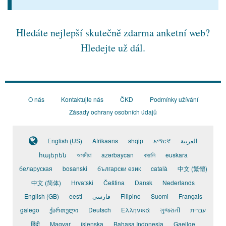
Hledáte nejlepší skutečně zdarma anketní web?
Hledejte už dál.
O nás
Kontaktujte nás
ČKD
Podmínky užívání
Zásady ochrany osobních údajů
English (US)
Afrikaans
shqip
አማርኛ
العربية
հայերեն
অসমীয়া
azərbaycan
বাঙালি
euskara
беларуская
bosanski
български език
català
中文 (繁體)
中文 (简体)
Hrvatski
Čeština
Dansk
Nederlands
English (GB)
eesti
فارسی
Filipino
Suomi
Français
galego
ქართული
Deutsch
Ελληνικά
ગુજરાતી
עברית
हिंदी
Magyar
íslenska
Bahasa Indonesia
Gaeilge