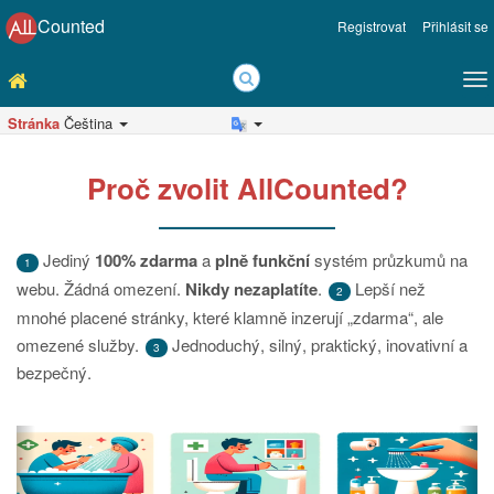
Counted
Registrovat
Přihlásit se
Stránka
Čeština
Proč zvolit AllCounted?
Jediný
100% zdarma
a
plně funkční
systém průzkumů na
1
webu. Žádná omezení.
Nikdy nezaplatíte
.
Lepší než
2
mnohé placené stránky, které klamně inzerují „zdarma“, ale
omezené služby.
Jednoduchý, silný, praktický, inovativní a
3
bezpečný.
Předchozí
Da