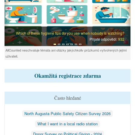
Which of these hygiene tips do you use when nobody is watching?
Přijaté odpovědi:
932
AllCounted neschvaluje témata ani otázky jakýchkoliv průzkumů vytvořených jejími
uživateli.
Okamžitá registrace zdarma
Často hledané
North Augusta Public Safety Citizen Survey 2026
What I want in a local radio station
Donor Survey on Political Giving - 2024