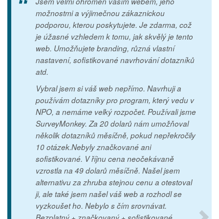
Jsem velmi ohromen vaším webem, jeho
možnostmi a výjimečnou zákaznickou
podporou, kterou poskytujete. Je zdarma, což
je úžasné vzhledem k tomu, jak skvělý je tento
web. Umožňujete branding, různá vlastní
nastavení, sofistikované navrhování dotazníků
atd.
Vybral jsem si váš web nepřímo. Navrhuji a
používám dotazníky pro program, který vedu v
NPO, a nemáme velký rozpočet. Používali jsme
SurveyMonkey. Za 20 dolarů nám umožňoval
několik dotazníků měsíčně, pokud nepřekročily
10 otázek.Nebyly značkované ani
sofistikované. V říjnu cena neočekávaně
vzrostla na 49 dolarů měsíčně. Našel jsem
alternativu za zhruba stejnou cenu a otestoval
ji, ale také jsem našel váš web a rozhodl se
vyzkoušet ho. Nebylo s čím srovnávat.
Bezplatný + značkovaný + sofistikované