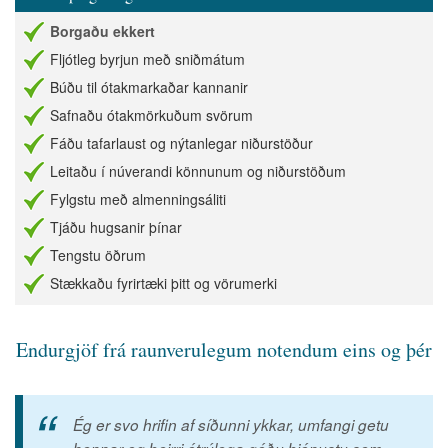
Borgaðu ekkert
Fljótleg byrjun með sniðmátum
Búðu til ótakmarkaðar kannanir
Safnaðu ótakmörkuðum svörum
Fáðu tafarlaust og nýtanlegar niðurstöður
Leitaðu í núverandi könnunum og niðurstöðum
Fylgstu með almenningsáliti
Tjáðu hugsanir þínar
Tengstu öðrum
Stækkaðu fyrirtæki þitt og vörumerki
Endurgjöf frá raunverulegum notendum eins og þér
Ég er svo hrifin af síðunni ykkar, umfangi getu