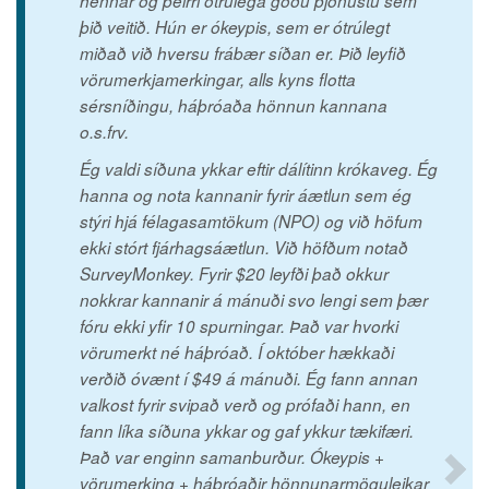
hennar og þeirri ótrúlega góðu þjónustu sem
þið veitið. Hún er ókeypis, sem er ótrúlegt
miðað við hversu frábær síðan er. Þið leyfið
vörumerkjamerkingar, alls kyns flotta
sérsníðingu, háþróaða hönnun kannana
o.s.frv.
Ég valdi síðuna ykkar eftir dálítinn krókaveg. Ég
hanna og nota kannanir fyrir áætlun sem ég
stýri hjá félagasamtökum (NPO) og við höfum
ekki stórt fjárhagsáætlun. Við höfðum notað
SurveyMonkey. Fyrir $20 leyfði það okkur
nokkrar kannanir á mánuði svo lengi sem þær
fóru ekki yfir 10 spurningar. Það var hvorki
vörumerkt né háþróað. Í október hækkaði
verðið óvænt í $49 á mánuði. Ég fann annan
valkost fyrir svipað verð og prófaði hann, en
fann líka síðuna ykkar og gaf ykkur tækifæri.
Það var enginn samanburður. Ókeypis +
vörumerking + háþróaðir hönnunarmöguleikar