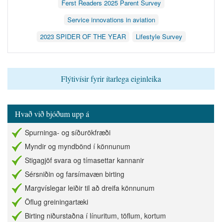
Ferst Readers 2025 Parent Survey
Service innovations in aviation
2023 SPIDER OF THE YEAR
Lifestyle Survey
Flýtivísir fyrir ítarlega eiginleika
Hvað við bjóðum upp á
Spurninga- og síðurökfræði
Myndir og myndbönd í könnunum
Stigagjöf svara og tímasettar kannanir
Sérsniðin og farsímavæn birting
Margvíslegar leiðir til að dreifa könnunum
Öflug greiningartæki
Birting niðurstaðna í línuritum, töflum, kortum