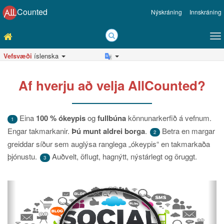
Counted
Nýskráning
Innskráning
Vefsvæði
íslenska
Af hverju að velja AllCounted?
Eina
100 % ókeypis
og
fullbúna
könnunarkerfið á vefnum.
1
Engar takmarkanir.
Þú munt aldrei borga
.
Betra en margar
2
greiddar síður sem auglýsa ranglega „ókeypis“ en takmarkaða
þjónustu.
Auðvelt, öflugt, hagnýtt, nýstárlegt og öruggt.
3
Fyrra
Næ