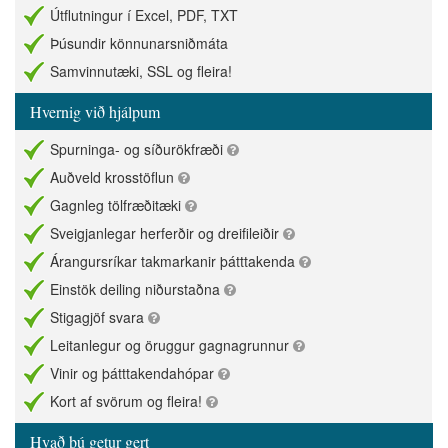
Útflutningur í Excel, PDF, TXT
Þúsundir könnunarsniðmáta
Samvinnutæki, SSL og fleira!
Hvernig við hjálpum
Spurninga- og síðurökfræði
Auðveld krosstöflun
Gagnleg tölfræðitæki
Sveigjanlegar herferðir og dreifileiðir
Árangursríkar takmarkanir þátttakenda
Einstök deiling niðurstaðna
Stigagjöf svara
Leitanlegur og öruggur gagnagrunnur
Vinir og þátttakendahópar
Kort af svörum og fleira!
Hvað þú getur gert