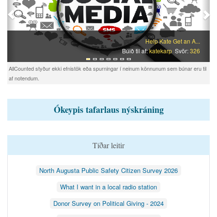
Help Kate Get an A...
Búið til af:
katekarp
Svör:
326
AllCounted styður ekki efnistök eða spurningar í neinum könnunum sem búnar eru til
af notendum.
Ókeypis tafarlaus nýskráning
Tíðar leitir
North Augusta Public Safety Citizen Survey 2026
What I want in a local radio station
Donor Survey on Political Giving - 2024