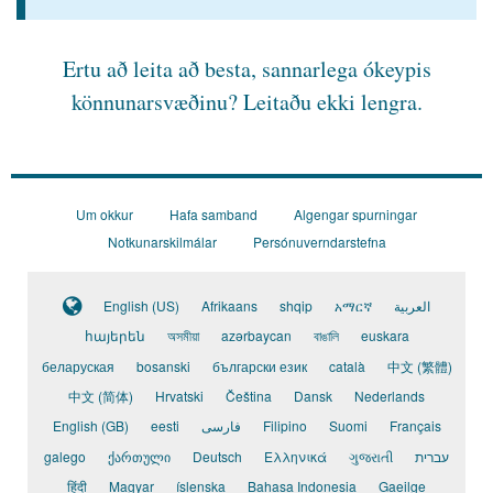
Ertu að leita að besta, sannarlega ókeypis
könnunarsvæðinu?
Leitaðu ekki lengra.
Um okkur
Hafa samband
Algengar spurningar
Notkunarskilmálar
Persónuverndarstefna
English (US)
Afrikaans
shqip
አማርኛ
العربية
հայերեն
অসমীয়া
azərbaycan
বাঙালি
euskara
беларуская
bosanski
български език
català
中文 (繁體)
中文 (简体)
Hrvatski
Čeština
Dansk
Nederlands
English (GB)
eesti
فارسی
Filipino
Suomi
Français
galego
ქართული
Deutsch
Ελληνικά
ગુજરાતી
עברית
हिंदी
Magyar
íslenska
Bahasa Indonesia
Gaeilge