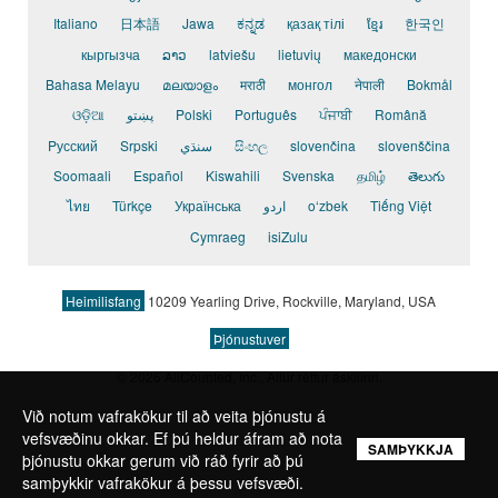
Italiano
日本語
Jawa
ಕನ್ನಡ
қазақ тілі
ខ្មែរ
한국인
кыргызча
ລາວ
latviešu
lietuvių
македонски
Bahasa Melayu
മലയാളം
मराठी
монгол
नेपाली
Bokmål
ଓଡ଼ିଆ
پښتو
Polski
Português
ਪੰਜਾਬੀ
Română
Pусский
Srpski
سنڌي
සිංහල
slovenčina
slovenščina
Soomaali
Español
Kiswahili
Svenska
தமிழ்
తెలుగు
ไทย
Türkçe
Українська
اردو
o‘zbek
Tiếng Việt
Cymraeg
isiZulu
Heimilisfang
10209 Yearling Drive, Rockville, Maryland, USA
Þjónustuver
© 2026 AllCounted, Inc.
, Allur réttur áskilinn.
Við notum vafrakökur til að veita þjónustu á
vefsvæðinu okkar. Ef þú heldur áfram að nota
SAMÞYKKJA
þjónustu okkar gerum við ráð fyrir að þú
samþykkir vafrakökur á þessu vefsvæði.