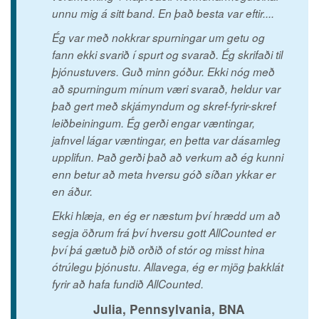
unnu mig á sitt band. En það besta var eftir....
Ég var með nokkrar spurningar um getu og
fann ekki svarið í spurt og svarað. Ég skrifaði til
þjónustuvers. Guð minn góður. Ekki nóg með
að spurningum mínum væri svarað, heldur var
það gert með skjámyndum og skref-fyrir-skref
leiðbeiningum. Ég gerði engar væntingar,
jafnvel lágar væntingar, en þetta var dásamleg
upplifun. Það gerði það að verkum að ég kunni
enn betur að meta hversu góð síðan ykkar er
en áður.
Ekki hlæja, en ég er næstum því hrædd um að
segja öðrum frá því hversu gott AllCounted er
því þá gætuð þið orðið of stór og misst hina
ótrúlegu þjónustu. Allavega, ég er mjög þakklát
fyrir að hafa fundið AllCounted.
Julia, Pennsylvania, BNA