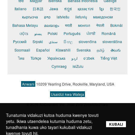
हिंदी
Magyar
íslenska
Bahasa Indonesia
Gaeilge
Italiano
日本語
Jawa
ಕನ್ನಡ
қазақ тілі
ខ្មែរ
한국인
кыргызча
ລາວ
latviešu
lietuvių
македонски
Bahasa Melayu
മലയാളം
मराठी
монгол
नेपाली
Bokmål
ଓଡ଼ିଆ
پښتو
Polski
Português
ਪੰਜਾਬੀ
Română
Pусский
Srpski
سنڌي
සිංහල
slovenčina
slovenščina
Soomaali
Español
Kiswahili
Svenska
தமிழ்
తెలుగు
ไทย
Türkçe
Українська
اردو
o‘zbek
Tiếng Việt
Cymraeg
isiZulu
Anwani
10209 Yearling Drive, Rockville, Maryland, USA
Usaidizi kwa Wateja
© 2026 AllCounted, Inc.
, Haki Zote Zimehifadhiwa.
Tunatumia vidakuzi kutoa huduma kwenye tovuti
yetu. Ikiwa utaendelea kutumia huduma zetu,
KUBALI
tunadhania kuwa uko tayari kukubali vidakuzi
kwenye tovuti hii.