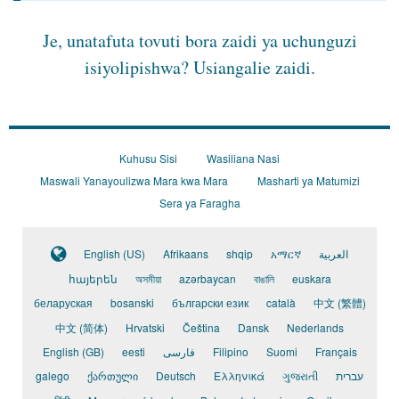
Je, unatafuta tovuti bora zaidi ya uchunguzi
isiyolipishwa?
Usiangalie zaidi.
Kuhusu Sisi
Wasiliana Nasi
Maswali Yanayoulizwa Mara kwa Mara
Masharti ya Matumizi
Sera ya Faragha
English (US)
Afrikaans
shqip
አማርኛ
العربية
հայերեն
অসমীয়া
azərbaycan
বাঙালি
euskara
беларуская
bosanski
български език
català
中文 (繁體)
中文 (简体)
Hrvatski
Čeština
Dansk
Nederlands
English (GB)
eesti
فارسی
Filipino
Suomi
Français
galego
ქართული
Deutsch
Ελληνικά
ગુજરાતી
עברית