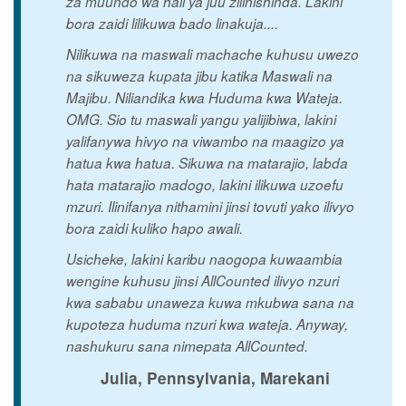
za muundo wa hali ya juu zilinishinda. Lakini
bora zaidi lilikuwa bado linakuja....
Nilikuwa na maswali machache kuhusu uwezo
na sikuweza kupata jibu katika Maswali na
Majibu. Niliandika kwa Huduma kwa Wateja.
OMG. Sio tu maswali yangu yalijibiwa, lakini
yalifanywa hivyo na viwambo na maagizo ya
hatua kwa hatua. Sikuwa na matarajio, labda
hata matarajio madogo, lakini ilikuwa uzoefu
mzuri. Ilinifanya nithamini jinsi tovuti yako ilivyo
bora zaidi kuliko hapo awali.
Usicheke, lakini karibu naogopa kuwaambia
wengine kuhusu jinsi AllCounted ilivyo nzuri
kwa sababu unaweza kuwa mkubwa sana na
kupoteza huduma nzuri kwa wateja. Anyway,
nashukuru sana nimepata AllCounted.
Julia, Pennsylvania, Marekani