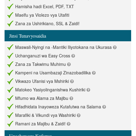
Hamisha hadi Excel, PDF, TXT
Maelfu ya Violezo vya Utafiti
Zana za Ushirikiano, SSL & Zaidi!
Jinsi Tunavyosaidia
Maswali-Nyingi na -Mantiki Iliyotokana na Ukurasa
Uchanganuzi wa Easy Cross
Zana za Takwimu Muhimu
Kampeni na Usambazaji Zinazobadilika
Vikwazo Ufanisi vya Mshiriki
Matokeo Yasiyolinganishwa Kushiriki
Mfumo wa Alama za Majibu
Hifadhidata Inayoweza Kutafutwa na Salama
Marafiki & Vikundi vya Washiriki
Ramani za Majibu & Zaidi!
Unachoweza Kufanya