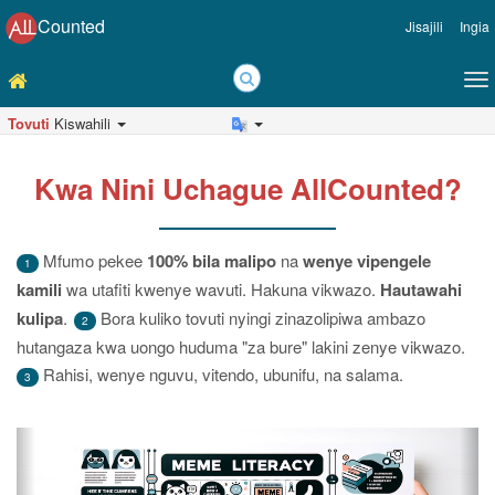
Counted
Jisajili
Ingia
Tovuti
Kiswahili
Kwa Nini Uchague AllCounted?
Mfumo pekee
100% bila malipo
na
wenye vipengele
1
kamili
wa utafiti kwenye wavuti. Hakuna vikwazo.
Hautawahi
kulipa
.
Bora kuliko tovuti nyingi zinazolipiwa ambazo
2
hutangaza kwa uongo huduma "za bure" lakini zenye vikwazo.
Rahisi, wenye nguvu, vitendo, ubunifu, na salama.
3
Iliyotangulia
In