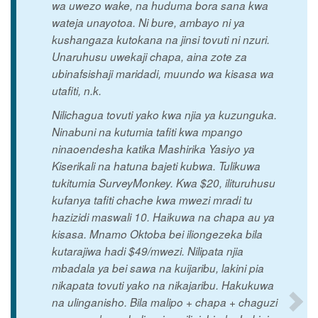
wa uwezo wake, na huduma bora sana kwa
wateja unayotoa. Ni bure, ambayo ni ya
kushangaza kutokana na jinsi tovuti ni nzuri.
Unaruhusu uwekaji chapa, aina zote za
ubinafsishaji maridadi, muundo wa kisasa wa
utafiti, n.k.
Nilichagua tovuti yako kwa njia ya kuzunguka.
Ninabuni na kutumia tafiti kwa mpango
ninaoendesha katika Mashirika Yasiyo ya
Kiserikali na hatuna bajeti kubwa. Tulikuwa
tukitumia SurveyMonkey. Kwa $20, ilituruhusu
kufanya tafiti chache kwa mwezi mradi tu
hazizidi maswali 10. Haikuwa na chapa au ya
kisasa. Mnamo Oktoba bei iliongezeka bila
kutarajiwa hadi $49/mwezi. Nilipata njia
mbadala ya bei sawa na kuijaribu, lakini pia
nikapata tovuti yako na nikajaribu. Hakukuwa
na ulinganisho. Bila malipo + chapa + chaguzi