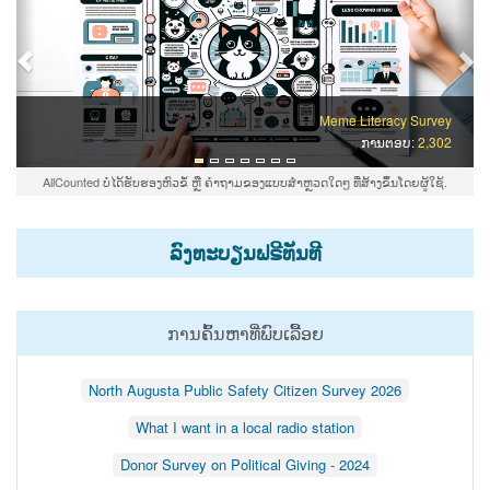
Meme Literacy Survey
ການ​ຕອບ:
2,302
AllCounted ບໍ່​ໄດ້​ຮັບ​ຮອງ​ຫົວ​ຂໍ້​ ຫຼື​ ຄຳ​ຖາມ​ຂອງ​ແບບ​ສຳ​ຫຼວດ​ໃດໆ​ ທີ່​ສ້າງ​ຂຶ້ນ​ໂດຍ​ຜູ້​ໃຊ້.
ລົງ​ທະ​ບຽນ​ຟຣີ​ທັນ​ທີ
ການ​ຄົ້ນ​ຫາ​ທີ່​ພົບ​ເລື້ອຍ
North Augusta Public Safety Citizen Survey 2026
What I want in a local radio station
Donor Survey on Political Giving - 2024