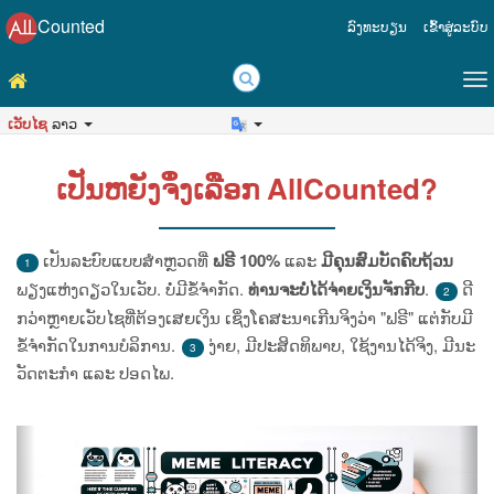
Counted
ລົງ​ທະ​ບຽນ
ເຂົ້າ​ສູ່​ລະ​ບົບ
ເວັບ​ໄຊ
ລາວ
ເປັນ​ຫຍັງ​ຈຶ່ງ​ເລືອກ​ AllCounted?
ເປັນ​ລະ​ບົບ​ແບບ​ສຳ​ຫຼວດ​ທີ່​
ຟຣີ​ 100%
ແລະ​
ມີ​ຄຸນ​ສົມ​ບັດ​ຄົບ​ຖ້ວນ
1
ພຽງ​ແຫ່ງ​ດຽວ​ໃນ​ເວັບ. ບໍ່​ມີ​ຂໍ້​ຈຳ​ກັດ.
ທ່ານ​ຈະ​ບໍ່​ໄດ້​ຈ່າຍ​ເງິນ​ຈັກ​ກີບ
.
ດີ​
2
ກວ່າ​ຫຼາຍ​ເວັບ​ໄຊ​ທີ່​ຕ້ອງ​ເສຍ​ເງິນ​ ເຊິ່ງ​ໂຄ​ສະ​ນາ​ເກີນ​ຈິງ​ວ່າ​ "ຟຣີ"​ ແຕ່​ກັບ​ມີ​
ຂໍ້​ຈຳ​ກັດ​ໃນ​ການ​ບໍ​ລິ​ການ.
ງ່າຍ,​ ມີ​ປະ​ສິດ​ທິ​ພາບ,​ ໃຊ້​ງານ​ໄດ້​ຈິງ,​ ມີ​ນະ​
3
ວັດ​ຕະ​ກຳ​ ແລະ​ ປອດ​ໄພ.
ກ່ອນ​
ຖັດ
ໜ້າ
ໄປ