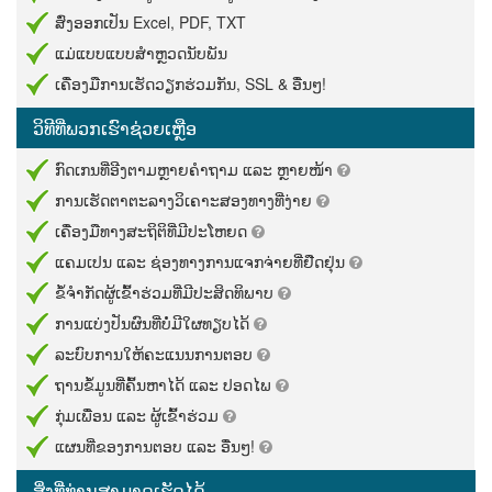
ສົ່ງ​ອອກ​ເປັນ​ Excel, PDF, TXT
ແມ່​ແບບ​ແບບ​ສຳ​ຫຼວດ​ນັບ​ພັນ
ເຄື່ອງ​ມື​ການ​ເຮັດ​ວຽກ​ຮ່ວມ​ກັນ, SSL & ອື່ນໆ!
ວິ​ທີ​ທີ່​ພວກ​ເຮົາ​ຊ່ວຍ​ເຫຼືອ
ກົດ​ເກນ​ທີ່​ອີງ​ຕາມ​ຫຼາຍ​ຄຳ​ຖາມ​ ແລະ​ ຫຼາຍ​ໜ້າ​
ການ​ເຮັດ​ຕາ​ຕະ​ລາງ​ວິ​ເຄາະ​ສອງ​ທາງ​ທີ່​ງ່າຍ​
ເຄື່ອງ​ມື​ທາງ​ສະ​ຖິ​ຕິ​ທີ່​ມີ​ປະ​ໂຫຍດ​
ແຄມ​ເປນ​ ແລະ​ ຊ່ອງ​ທາງ​ການ​ແຈກ​ຈ່າຍ​ທີ່​ຢືດ​ຢຸ່ນ​
ຂໍ້​ຈຳ​ກັດ​ຜູ້​ເຂົ້າ​ຮ່ວມ​ທີ່​ມີ​ປະ​ສິດ​ທິ​ພາບ​
ການ​ແບ່ງ​ປັນ​ຜົນ​ທີ່​ບໍ່​ມີ​ໃຜ​ທຽບ​ໄດ້​
ລະ​ບົບ​ການ​ໃຫ້​ຄະ​ແນນ​ການ​ຕອບ​
ຖານ​ຂໍ້​ມູນ​ທີ່​ຄົ້ນ​ຫາ​ໄດ້​ ແລະ​ ປອດ​ໄພ​
ກຸ່ມ​ເພື່ອນ​ ແລະ​ ຜູ້​ເຂົ້າ​ຮ່ວມ​
ແຜນ​ທີ່​ຂອງ​ການ​ຕອບ​ ແລະ​ ອື່ນໆ!
ສິ່ງ​ທີ່​ທ່ານ​ສາ​ມາດ​ເຮັດ​ໄດ້