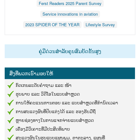
Ferst Readers 2025 Parent Survey
Service innovations in aviation
2023 SPIDER OF THE YEAR
Lifestyle Survey
ຄູ່​ມື​ດ່ວນ​ສຳ​ລັບ​ຄຸນ​ສົມ​ບັດ​ຂັ້ນ​ສູງ
ສິ່ງ​ທີ່​ພວກ​ເຮົາ​ມອບ​ໃຫ້
ກົດ​ເກນ​ລະ​ດັບ​ຄຳ​ຖາມ​ ແລະ​ ໜ້າ
ຮູບ​ພາບ​ ແລະ​ ວິ​ດີ​ໂອ​ໃນ​ແບບ​ສຳ​ຫຼວດ
ການ​ໃຫ້​ຄະ​ແນນ​ການ​ຕອບ​ ແລະ​ ແບບ​ສຳ​ຫຼວດ​ທີ່​ກຳ​ນົດ​ເວ​ລາ
ການ​ສະ​ແດງ​ຜົນ​ທີ່​ປັບ​ແຕ່ງ​ໄດ້​ ແລະ​ ຮອງ​ຮັບ​ມື​ຖື
ຫຼາຍ​ຊ່ອງ​ທາງ​ໃນ​ການ​ແຈກ​ຈ່າຍ​ແບບ​ສຳ​ຫຼວດ
ເຄື່ອງ​ມື​ວິ​ເຄາະ​ທີ່​ມີ​ປະ​ສິດ​ທິ​ພາບ
ສະ​ແດງ​ຜົນ​ໃນ​ຮູບ​ແບບ​ແຜນ​ພູມ,​ ຕາ​ຕະ​ລາງ,​ ແຜນ​ທີ່