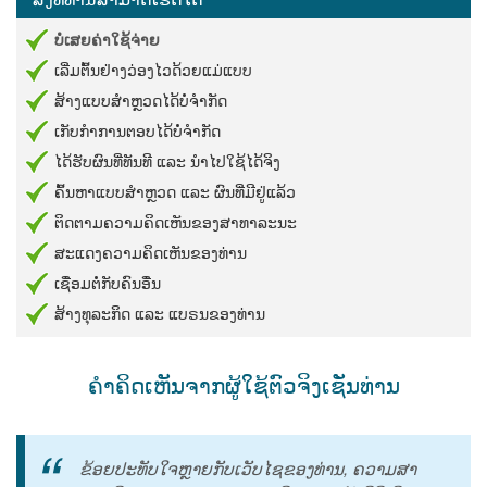
ບໍ່​ເສຍ​ຄ່າ​ໃຊ້​ຈ່າຍ
ເລີ່ມ​ຕົ້ນ​ຢ່າງ​ວ່ອງ​ໄວ​ດ້ວຍ​ແມ່​ແບບ
ສ້າງ​ແບບ​ສຳ​ຫຼວດ​ໄດ້​ບໍ່​ຈຳ​ກັດ
ເກັບ​ກຳ​ການ​ຕອບ​ໄດ້​ບໍ່​ຈຳ​ກັດ
ໄດ້​ຮັບ​ຜົນ​ທີ່​ທັນ​ທີ​ ແລະ​ ນຳ​ໄປ​ໃຊ້​ໄດ້​ຈິງ
ຄົ້ນ​ຫາ​ແບບ​ສຳ​ຫຼວດ​ ແລະ​ ຜົນ​ທີ່​ມີ​ຢູ່​ແລ້ວ
ຕິດ​ຕາມ​ຄວາມ​ຄິດ​ເຫັນ​ຂອງ​ສາ​ທາ​ລະ​ນະ
ສະ​ແດງ​ຄວາມ​ຄິດ​ເຫັນ​ຂອງ​ທ່ານ
ເຊື່ອມ​ຕໍ່​ກັບ​ຄົນ​ອື່ນ
ສ້າງ​ທຸ​ລະ​ກິດ​ ແລະ​ ແບ​ຣນ​ຂອງ​ທ່ານ
ຄຳ​ຄິດ​ເຫັນ​ຈາກ​ຜູ້​ໃຊ້​ຕົວ​ຈິງ​ເຊັ່ນ​ທ່ານ
ຂ້ອຍ​ປະ​ທັບ​ໃຈ​ຫຼາຍ​ກັບ​ເວັບ​ໄຊ​ຂອງ​ທ່ານ,​ ຄວາມ​ສາ​