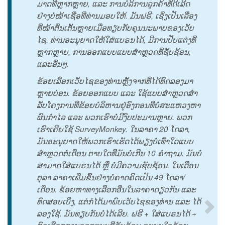
ມາດ​ທີ່​ຫຼາກ​ຫຼາຍ,​ ແລະ​ ການ​ບໍ​ລິ​ການ​ລູກ​ຄ້າ​ທີ່​ດີ​ເລີດ​
ຢ່າງ​ບໍ່​ໜ້າ​ເຊື່ອ​ທີ່​ທ່ານ​ມອບ​ໃຫ້. ມັນ​ຟຣີ,​ ເຊິ່ງ​ເປັນ​ເລື່ອງ​
ທີ່​ໜ້າ​ຕື່ນ​ເຕັ້ນ​ຫຼາຍ​ເມື່ອ​ທຽບ​ກັບ​ຄຸນ​ນະ​ພາບ​ຂອງ​ເວັບ​
ໄຊ. ທ່ານ​ອະ​ນຸ​ຍາດ​ໃຫ້​ໃສ່​ແບ​ຣນ​ໄດ້,​ ມີ​ການ​ປັບ​ແຕ່ງ​ທີ່​
ຫຼາກ​ຫຼາຍ,​ ການ​ອອກ​ແບບ​ແບບ​ສຳ​ຫຼວດ​ທີ່​ຊັບ​ຊ້ອນ,​
ແລະ​ອື່ນໆ.
ຂ້ອຍ​ເລືອກ​ເວັບ​ໄຊ​ຂອງ​ທ່ານ​ຫຼັງ​ຈາກ​ທີ່​ໄດ້​ທົດ​ລອງ​ມາ​
ຫຼາຍ​ບ່ອນ. ຂ້ອຍ​ອອກ​ແບບ​ ແລະ​ ໃຊ້​ແບບ​ສຳ​ຫຼວດ​ສຳ​
ລັບ​ໂຄງ​ການ​ທີ່​ຂ້ອຍ​ບໍ​ລິ​ຫານ​ຢູ່​ອົງ​ກອນ​ທີ່​ບໍ່​ສະ​ແຫວງ​ຫາ​
ຜົນ​ກຳ​ໄລ​ ແລະ​ ພວກ​ເຮົາ​ບໍ່​ມີ​ງົບ​ປະ​ມານ​ຫຼາຍ. ພວກ​
ເຮົາ​ເຄີຍ​ໃຊ້​ SurveyMonkey. ໃນ​ລາ​ຄາ​ 20 ໂດ​ລາ,​
ມັນ​ອະ​ນຸ​ຍາດ​ໃຫ້​ພວກ​ເຮົາ​ເຮັດ​ໄດ້​ພຽງ​ບໍ່​ເທົ່າ​ໃດ​ແບບ​
ສຳ​ຫຼວດ​ຕໍ່​ເດືອນ​ ຕາບ​ໃດ​ທີ່​ມັນ​ບໍ່​ເກີນ​ 10 ຄຳ​ຖາມ. ມັນ​ບໍ່​
ສາ​ມາດ​ໃສ່​ແບ​ຣນ​ໄດ້​ ຫຼື​ ບໍ່​ມີ​ຄວາມ​ຊັບ​ຊ້ອນ. ໃນ​ເດືອນ​
ຕຸ​ລາ​ ລາ​ຄາ​ເພີ່ມ​ຂຶ້ນ​ຢ່າງ​ບໍ່​ຄາດ​ຄິດ​ເປັນ​ 49 ໂດ​ລາ/
ເດືອນ. ຂ້ອຍ​ຫາ​ທາງ​ເລືອກ​ອື່ນ​ໃນ​ລາ​ຄາ​ດຽວ​ກັນ​ ແລະ​
ທົດ​ສອບ​ເບິ່ງ,​ ແຕ່​ກໍ​ໄດ້​ມາ​ພົບ​ເວັບ​ໄຊ​ຂອງ​ທ່ານ​ ແລະ​ ໄດ້​
ລອງ​ໃຊ້. ມັນ​ທຽບ​ກັນ​ບໍ່​ໄດ້​ເລີຍ. ຟຣີ + ໃສ່​ແບ​ຣນ​ໄດ້ +