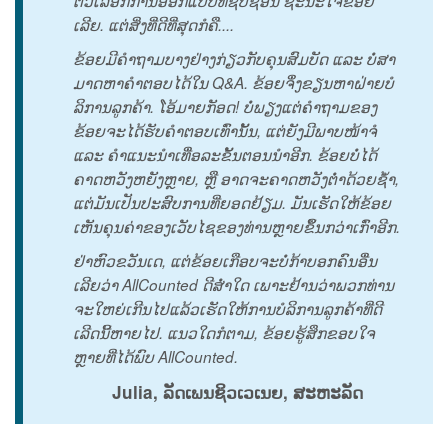
ຕົວ​ເລືອກ​ການ​ອອກ​ແບບ​ທີ່​ຊັບ​ຊ້ອນ​ ຊະ​ນະ​ໃຈ​ຂ້ອຍ​
ເລີຍ. ແຕ່​ສິ່ງ​ທີ່​ດີ​ທີ່​ສຸດ​ກໍ​ຄື....
ຂ້ອຍ​ມີ​ຄຳ​ຖາມ​ບາງ​ຢ່າງ​ກ່ຽວ​ກັບ​ຄຸນ​ສົມ​ບັດ​ ແລະ​ ບໍ່​ສາ​
ມາດ​ຫາ​ຄຳ​ຕອບ​ໄດ້​ໃນ​ Q&A. ຂ້ອຍ​ຈຶ່ງ​ຂຽນ​ຫາ​ຝ່າຍ​ບໍ​
ລິ​ການ​ລູກ​ຄ້າ. ໂອ້​ມາຍ​ກັອດ! ບໍ່​ພຽງ​ແຕ່​ຄຳ​ຖາມ​ຂອງ​
ຂ້ອຍ​ຈະ​ໄດ້​ຮັບ​ຄຳ​ຕອບ​ເທົ່າ​ນັ້ນ,​ ແຕ່​ຍັງ​ມີ​ພາບ​ໜ້າ​ຈໍ​
ແລະ​ ຄຳ​ແນະ​ນຳ​ເທື່ອ​ລະ​ຂັ້ນ​ຕອນ​ນຳ​ອີກ. ຂ້ອຍ​ບໍ່​ໄດ້​
ຄາດ​ຫວັງ​ຫຍັງ​ຫຼາຍ,​ ຫຼື​ ອາດ​ຈະ​ຄາດ​ຫວັງ​ຕ່ຳ​ດ້ວຍ​ຊ້ຳ,​
ແຕ່​ມັນ​ເປັນ​ປະ​ສົບ​ການ​ທີ່​ຍອດ​ຢ້ຽມ. ມັນ​ເຮັດ​ໃຫ້​ຂ້ອຍ​
ເຫັນ​ຄຸນ​ຄ່າ​ຂອງ​ເວັບ​ໄຊ​ຂອງ​ທ່ານ​ຫຼາຍ​ຂຶ້ນ​ກວ່າ​ເກົ່າ​ອີກ.
ຢ່າ​ຫົວ​ຂວັນ​ເດ,​ ແຕ່​ຂ້ອຍ​ເກືອບ​ຈະ​ບໍ່​ກ້າ​ບອກ​ຄົນ​ອື່ນ​
ເລີຍ​ວ່າ​ AllCounted ດີ​ສ່ຳ​ໃດ​ ເພາະ​ຢ້ານ​ວ່າ​ພວກ​ທ່ານ​
ຈະ​ໃຫຍ່​ເກີນ​ໄປ​ແລ້ວ​ເຮັດ​ໃຫ້​ການ​ບໍ​ລິ​ການ​ລູກ​ຄ້າ​ທີ່​ດີ​
ເລີດ​ນີ້​ຫາຍ​ໄປ. ແນວ​ໃດ​ກໍ​ຕາມ,​ ຂ້ອຍ​ຮູ້​ສຶກ​ຂອບ​ໃຈ​
ຫຼາຍ​ທີ່​ໄດ້​ພົບ​ AllCounted.
Julia, ລັດ​ເພນ​ຊິວ​ເວ​ເນຍ, ສະ​ຫະ​ລັດ