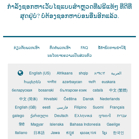
ກຳ​ລັງ​ຊອກ​ຫາ​ເວັບ​ໄຊ​ແບບ​ສຳ​ຫຼວດ​ທີ່​ຟຣີ​ແທ້​ໆ​ ທີ່​ດີ​ທີ່​
ສຸດ​ຢູ່​ບໍ?
ບໍ່​ຕ້ອງ​ຊອກ​ຫາ​ບ່ອນ​ອື່ນ​ອີກ​ແລ້ວ.
ກ່ຽວ​ກັບ​ພວກ​ເຮົາ
ຕິດ​ຕໍ່​ພວກ​ເຮົາ
FAQ
ຂໍ້​ກຳ​ນົດ​ການ​ນຳ​ໃຊ້
ນະ​ໂຍ​ບາຍ​ຄວາມ​ເປັນ​ສ່ວນ​ຕົວ
English (US)
Afrikaans
shqip
አማርኛ
العربية
հայերեն
অসমীয়া
azərbaycan
বাঙালি
euskara
беларуская
bosanski
български език
català
中文 (繁體)
中文 (简体)
Hrvatski
Čeština
Dansk
Nederlands
English (GB)
eesti
فارسی
Filipino
Suomi
Français
galego
ქართული
Deutsch
Ελληνικά
ગુજરાતી
עברית
हिंदी
Magyar
íslenska
Bahasa Indonesia
Gaeilge
Italiano
日本語
Jawa
ಕನ್ನಡ
қазақ тілі
ខ្មែរ
한국인