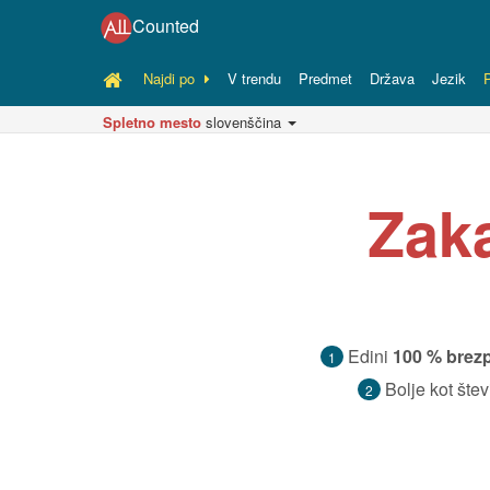
Counted
Najdi po
V trendu
Predmet
Država
Jezik
Spletno mesto
slovenščina
Zaka
Edini
100 % brez
1
Bolje kot štev
2