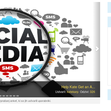
Naprej
Help Kate Get an A...
Ustvaril:
katekarp
Odzivi:
326
rašanj anket, ki so jih ustvarili uporabniki.