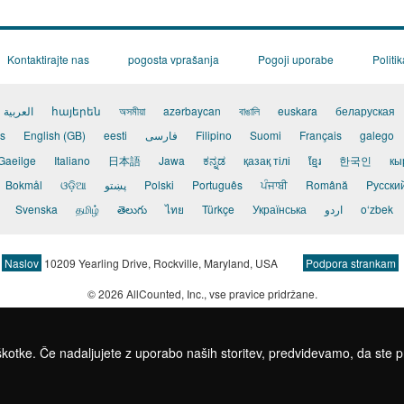
Kontaktirajte nas
pogosta vprašanja
Pogoji uporabe
Politi
العربية
հայերեն
অসমীয়া
azərbaycan
বাঙালি
euskara
беларуская
s
English (GB)
eesti
فارسی
Filipino
Suomi
Français
galego
Gaeilge
Italiano
日本語
Jawa
ಕನ್ನಡ
қазақ тілі
ខ្មែរ
한국인
кы
Bokmål
ଓଡ଼ିଆ
پښتو
Polski
Português
ਪੰਜਾਬੀ
Română
Pусски
Svenska
தமிழ்
తెలుగు
ไทย
Türkçe
Українська
اردو
o‘zbek
Naslov
10209 Yearling Drive, Rockville, Maryland, USA
Podpora strankam
© 2026 AllCounted, Inc.
, vse pravice pridržane.
kotke. Če nadaljujete z uporabo naših storitev, predvidevamo, da ste pri