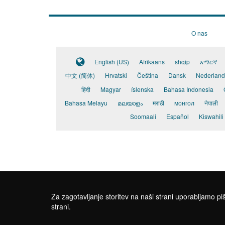
O nas
English (US)
Afrikaans
shqip
አማርኛ
中文 (简体)
Hrvatski
Čeština
Dansk
Nederland
हिंदी
Magyar
íslenska
Bahasa Indonesia
Bahasa Melayu
മലയാളം
मराठी
монгол
नेपाली
Soomaali
Español
Kiswahili
Za zagotavljanje storitev na naši strani uporabljamo piš
strani.