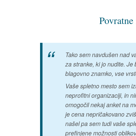
Povratne 
Tako sem navdušen nad vaši
za stranke, ki jo nudite. J
blagovno znamko, vse vrste
Vaše spletno mesto sem izb
neprofitni organizaciji, i
omogočil nekaj anket na me
je cena nepričakovano zviša
našel pa sem tudi vaše spl
prefinjene možnosti oblikova