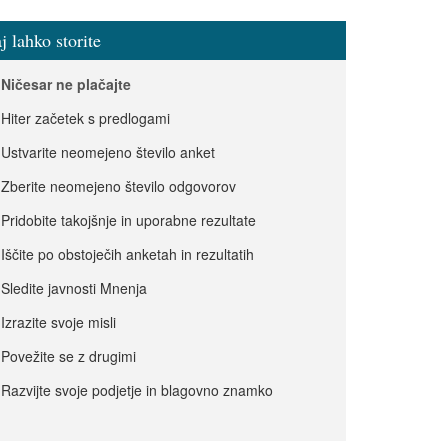
j lahko storite
Ničesar ne plačajte
Hiter začetek s predlogami
Ustvarite neomejeno število anket
Zberite neomejeno število odgovorov
Pridobite takojšnje in uporabne rezultate
Iščite po obstoječih anketah in rezultatih
Sledite javnosti Mnenja
Izrazite svoje misli
Povežite se z drugimi
Razvijte svoje podjetje in blagovno znamko