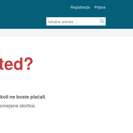
Registracija
Prijava
nted?
koli ne boste plačali
.
 omejene storitve.