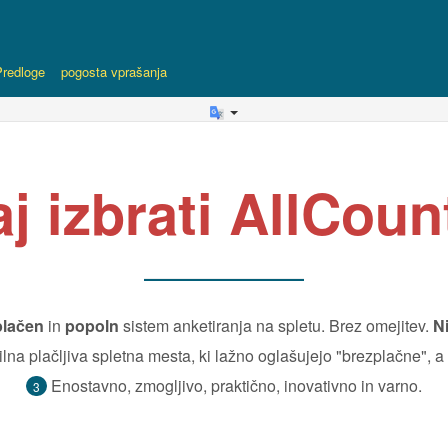
Predloge
pogosta vprašanja
j izbrati AllCou
plačen
in
popoln
sistem anketiranja na spletu. Brez omejitev.
Ni
ilna plačljiva spletna mesta, ki lažno oglašujejo "brezplačne", a
Enostavno, zmogljivo, praktično, inovativno in varno.
3