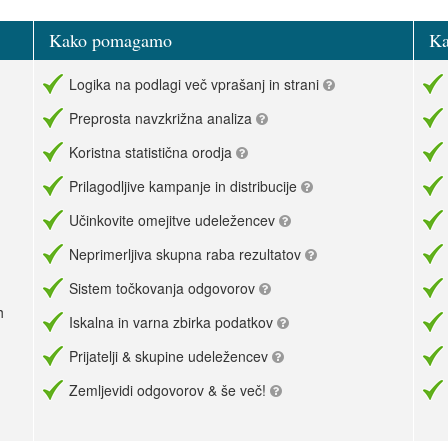
Kako pomagamo
Ka
Logika na podlagi več vprašanj in strani
Preprosta navzkrižna analiza
Koristna statistična orodja
Prilagodljive kampanje in distribucije
Učinkovite omejitve udeležencev
Neprimerljiva skupna raba rezultatov
Sistem točkovanja odgovorov
h
Iskalna in varna zbirka podatkov
Prijatelji & skupine udeležencev
Zemljevidi odgovorov & še več!