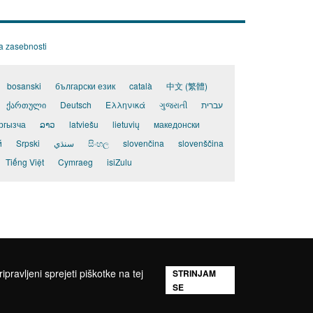
ka zasebnosti
bosanski
български език
català
中文 (繁體)
ქართული
Deutsch
Ελληνικά
ગુજરાતી
עברית
ргызча
ລາວ
latviešu
lietuvių
македонски
й
Srpski
سنڌي
සිංහල
slovenčina
slovenščina
Tiếng Việt
Cymraeg
isiZulu
pravljeni sprejeti piškotke na tej
STRINJAM
SE