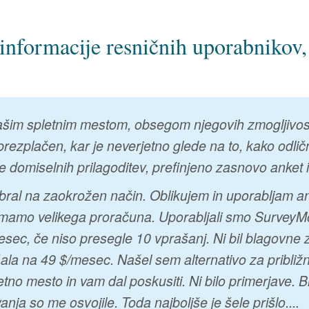
informacije resničnih uporabnikov, 
m spletnim mestom, obsegom njegovih zmogljivosti i
e brezplačen, kar je neverjetno glede na to, kako od
 domiselnih prilagoditev, prefinjeno zasnovo anket i
ral na zaokrožen način. Oblikujem in uporabljam an
n nimamo velikega proračuna. Uporabljali smo SurveyM
sec, če niso presegle 10 vprašanj. Ni bil blagovne 
la na 49 $/mesec. Našel sem alternativo za približn
etno mesto in vam dal poskusiti. Ni bilo primerjave
nja so me osvojile. Toda najboljše je šele prišlo....