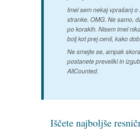
Imel sem nekaj vprašanj o 
stranke. OMG. Ne samo, da
po korakih. Nisem imel nika
bolj kot prej cenil, kako do
Ne smejte se, ampak skoraj
postanete preveliki in izgu
AllCounted.
Iščete najboljše resni