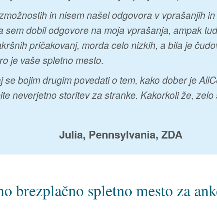
zmožnostih in nisem našel odgovora v vprašanjih in 
 sem dobil odgovore na moja vprašanja, ampak tudi 
kršnih pričakovanj, morda celo nizkih, a bila je čudo
bro je vaše spletno mesto.
 se bojim drugim povedati o tem, kako dober je All
bite neverjetno storitev za stranke. Kakorkoli že, ze
Julia, Pennsylvania, ZDA
čno brezplačno spletno mesto za ank