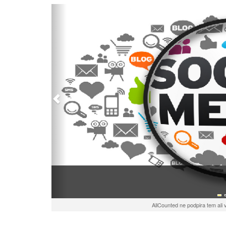
Prejšnja
AllCounted ne podpira tem ali vp