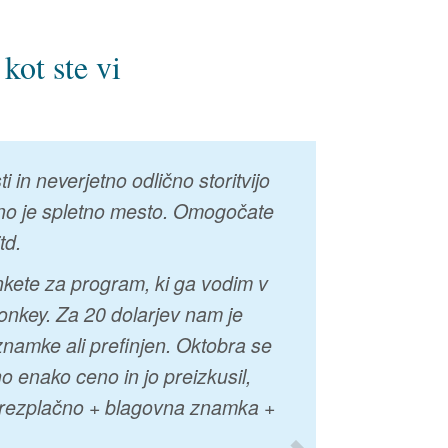
kot ste vi
n neverjetno odlično storitvijo
lično je spletno mesto. Omogočate
td.
kete za program, ki ga vodim v
onkey. Za 20 dolarjev nam je
znamke ali prefinjen. Oktobra se
o enako ceno in jo preizkusil,
. Brezplačno + blagovna znamka +