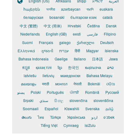
English (US)
Afrikaans
shqip
አማርኛ
العربية
հայերեն
অসমীয়া
azərbaycan
বাঙালি
euskara
беларуская
bosanski
български език
català
中文 (繁體)
中文 (简体)
Hrvatski
Čeština
Dansk
Nederlands
English (GB)
eesti
فارسی
Filipino
Suomi
Français
galego
ქართული
Deutsch
Ελληνικά
ગુજરાતી
עברית
हिंदी
Magyar
íslenska
Bahasa Indonesia
Gaeilge
Italiano
日本語
Jawa
ಕನ್ನಡ
қазақ тілі
ខ្មែរ
한국인
кыргызча
ລາວ
latviešu
lietuvių
македонски
Bahasa Melayu
മലയാളം
मराठी
монгол
नेपाली
Bokmål
ଓଡ଼ିଆ
پښتو
Polski
Português
ਪੰਜਾਬੀ
Română
Pусский
Srpski
سنڌي
සිංහල
slovenčina
slovenščina
Soomaali
Español
Kiswahili
Svenska
தமிழ்
తెలుగు
ไทย
Türkçe
Українська
اردو
o‘zbek
Tiếng Việt
Cymraeg
isiZulu