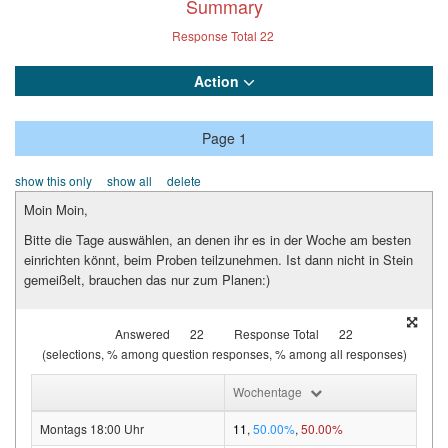
Summary
Response Total
22
Action
Page 1
show this only
show all
delete
Moin Moin,
Bitte die Tage auswählen, an denen ihr es in der Woche am besten
einrichten könnt, beim Proben teilzunehmen. Ist dann nicht in Stein
gemeißelt, brauchen das nur zum Planen:)
Answered
22
Response Total
22
(selections, % among question responses, % among all responses)
Wochentage
Montags 18:00 Uhr
11
,
50.00%
,
50.00%