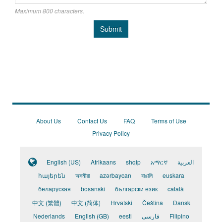
Maximum 800 characters.
Submit
About Us
Contact Us
FAQ
Terms of Use
Privacy Policy
English (US)
Afrikaans
shqip
አማርኛ
العربية
հայերեն
অসমীয়া
azərbaycan
বাঙালি
euskara
беларуская
bosanski
български език
català
中文 (繁體)
中文 (简体)
Hrvatski
Čeština
Dansk
Nederlands
English (GB)
eesti
فارسی
Filipino