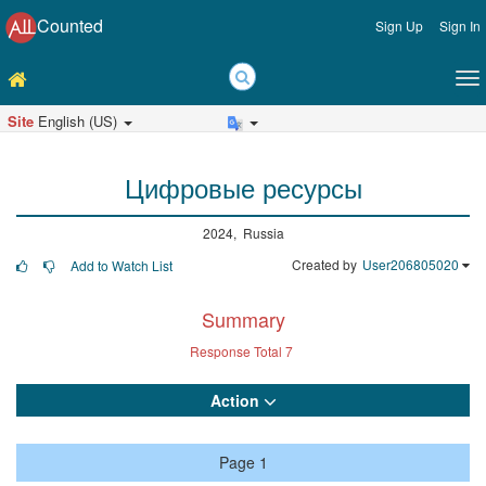
Counted
Sign Up
Sign In
Site
English (US)
Цифровые ресурсы
2024, Russia
Created by
User206805020
Add to Watch List
Summary
Response Total
7
Action
Page 1