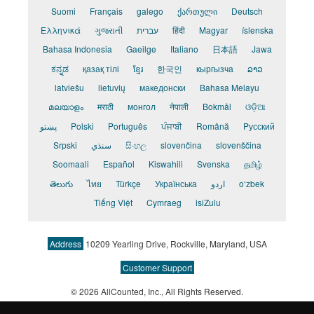
Suomi
Français
galego
ქართული
Deutsch
Ελληνικά
ગુજરાતી
עברית
हिंदी
Magyar
íslenska
Bahasa Indonesia
Gaeilge
Italiano
日本語
Jawa
ಕನ್ನಡ
қазақ тілі
ខ្មែរ
한국인
кыргызча
ລາວ
latviešu
lietuvių
македонски
Bahasa Melayu
മലയാളം
मराठी
монгол
नेपाली
Bokmål
ଓଡ଼ିଆ
پښتو
Polski
Português
ਪੰਜਾਬੀ
Română
Pусский
Srpski
سنڌي
සිංහල
slovenčina
slovenščina
Soomaali
Español
Kiswahili
Svenska
தமிழ்
తెలుగు
ไทย
Türkçe
Українська
اردو
o‘zbek
Tiếng Việt
Cymraeg
isiZulu
Address
10209 Yearling Drive, Rockville, Maryland, USA
Customer Support
© 2026 AllCounted, Inc.
, All Rights Reserved.