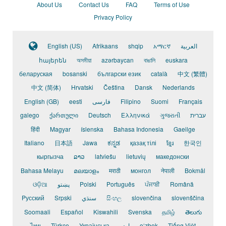
About Us
Contact Us
FAQ
Terms of Use
Privacy Policy
English (US)
Afrikaans
shqip
አማርኛ
العربية
հայերեն
অসমীয়া
azərbaycan
বাঙালি
euskara
беларуская
bosanski
български език
català
中文 (繁體)
中文 (简体)
Hrvatski
Čeština
Dansk
Nederlands
English (GB)
eesti
فارسی
Filipino
Suomi
Français
galego
ქართული
Deutsch
Ελληνικά
ગુજરાતી
עברית
हिंदी
Magyar
íslenska
Bahasa Indonesia
Gaeilge
Italiano
日本語
Jawa
ಕನ್ನಡ
қазақ тілі
ខ្មែរ
한국인
кыргызча
ລາວ
latviešu
lietuvių
македонски
Bahasa Melayu
മലയാളം
मराठी
монгол
नेपाली
Bokmål
ଓଡ଼ିଆ
پښتو
Polski
Português
ਪੰਜਾਬੀ
Română
Pусский
Srpski
سنڌي
සිංහල
slovenčina
slovenščina
Soomaali
Español
Kiswahili
Svenska
தமிழ்
తెలుగు
ไทย
Türkçe
Українська
اردو
o‘zbek
Tiếng Việt