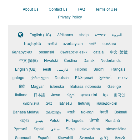
About Us
Contact Us
FAQ
Terms of Use
Privacy Policy
English (US)
Afrikaans
shqip
አማርኛ
العربية
հայերեն
অসমীয়া
azərbaycan
বাঙালি
euskara
беларуская
bosanski
български език
català
中文 (繁體)
中文 (简体)
Hrvatski
Čeština
Dansk
Nederlands
English (GB)
eesti
فارسی
Filipino
Suomi
Français
galego
ქართული
Deutsch
Ελληνικά
ગુજરાતી
עברית
हिंदी
Magyar
íslenska
Bahasa Indonesia
Gaeilge
Italiano
日本語
Jawa
ಕನ್ನಡ
қазақ тілі
ខ្មែរ
한국인
кыргызча
ລາວ
latviešu
lietuvių
македонски
Bahasa Melayu
മലയാളം
मराठी
монгол
नेपाली
Bokmål
ଓଡ଼ିଆ
پښتو
Polski
Português
ਪੰਜਾਬੀ
Română
Pусский
Srpski
سنڌي
සිංහල
slovenčina
slovenščina
Soomaali
Español
Kiswahili
Svenska
தமிழ்
తెలుగు