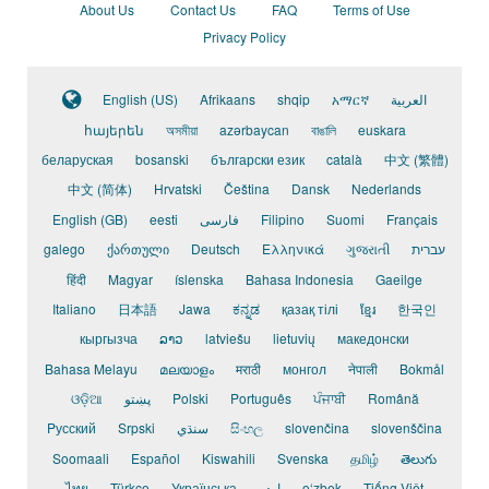
About Us
Contact Us
FAQ
Terms of Use
Privacy Policy
English (US)
Afrikaans
shqip
አማርኛ
العربية
հայերեն
অসমীয়া
azərbaycan
বাঙালি
euskara
беларуская
bosanski
български език
català
中文 (繁體)
中文 (简体)
Hrvatski
Čeština
Dansk
Nederlands
English (GB)
eesti
فارسی
Filipino
Suomi
Français
galego
ქართული
Deutsch
Ελληνικά
ગુજરાતી
עברית
हिंदी
Magyar
íslenska
Bahasa Indonesia
Gaeilge
Italiano
日本語
Jawa
ಕನ್ನಡ
қазақ тілі
ខ្មែរ
한국인
кыргызча
ລາວ
latviešu
lietuvių
македонски
Bahasa Melayu
മലയാളം
मराठी
монгол
नेपाली
Bokmål
ଓଡ଼ିଆ
پښتو
Polski
Português
ਪੰਜਾਬੀ
Română
Pусский
Srpski
سنڌي
සිංහල
slovenčina
slovenščina
Soomaali
Español
Kiswahili
Svenska
தமிழ்
తెలుగు
ไทย
Türkçe
Українська
اردو
o‘zbek
Tiếng Việt