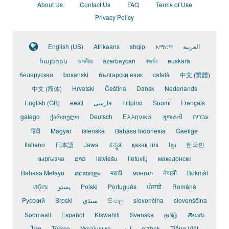
About Us
Contact Us
FAQ
Terms of Use
Privacy Policy
English (US)
Afrikaans
shqip
አማርኛ
العربية
հայերեն
অসমীয়া
azərbaycan
বাঙালি
euskara
беларуская
bosanski
български език
català
中文 (繁體)
中文 (简体)
Hrvatski
Čeština
Dansk
Nederlands
English (GB)
eesti
فارسی
Filipino
Suomi
Français
galego
ქართული
Deutsch
Ελληνικά
ગુજરાતી
עברית
हिंदी
Magyar
íslenska
Bahasa Indonesia
Gaeilge
Italiano
日本語
Jawa
ಕನ್ನಡ
қазақ тілі
ខ្មែរ
한국인
кыргызча
ລາວ
latviešu
lietuvių
македонски
Bahasa Melayu
മലയാളം
मराठी
монгол
नेपाली
Bokmål
ଓଡ଼ିଆ
پښتو
Polski
Português
ਪੰਜਾਬੀ
Română
Pусский
Srpski
سنڌي
සිංහල
slovenčina
slovenščina
Soomaali
Español
Kiswahili
Svenska
தமிழ்
తెలుగు
ไทย
Türkçe
Українська
اردو
o‘zbek
Tiếng Việt